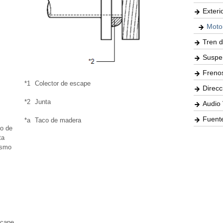
Exteri
Moto
Tren d
Suspe
Freno
*1
Colector de escape
Direcc
*2
Junta
Audio 
Fuente
*a
Taco de madera
co de
ta
ismo
scape