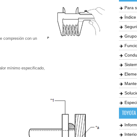
Para s
Índic
Seguri
Grupo
 de compresión con un
Funci
Condu
Siste
 valor mínimo especificado,
Elemen
Mante
Soluc
Especi
TOYOTA
Inform
Interi