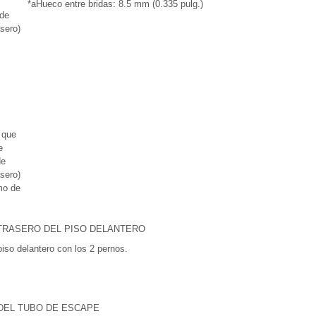
*a
Hueco entre bridas: 8.5 mm (0.335 pulg.)
 de
sero)
 que
e
de
sero)
mo de
 TRASERO DEL PISO DELANTERO
l piso delantero con los 2 pernos.
 DEL TUBO DE ESCAPE