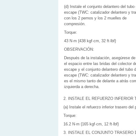
(d) Instale el conjunto delantero del tubo
escape (TWC: catalizador delantero y tra
con los 2 pernos y los 2 muelles de
compresión.
Torque:
43 N·m {438 kgf·cm, 32 ft·lbf}
OBSERVACIÓN:
Después de la instalación, asegúrese de
el espacio entre las bridas del colector d
escape y el conjunto delantero del tubo 
escape (TWC: catalizador delantero y tra
es el mismo tanto de delante a atrás co
izquierda a derecha.
2. INSTALE EL REFUERZO INFERIOR
(a) Instale el refuerzo inferior trasero de
Torque:
16.2 N·m {165 kgf·cm, 12 ft·lbf}
3. INSTALE EL CONJUNTO TRASERO