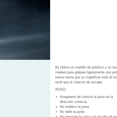
(b) Utilice un martillo de plástico y un ta
madera para golpear ligeramente una jun
nueva hasta que su superficie esté al m
nivel que el colector de escape.
AVISO:
Asegúrese de colocar la junta en la
dirección correcta.
No reutilice la junta.
No dañe la junta.
No presione la junta con el tubo de e