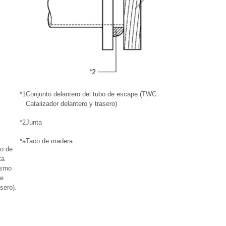
*1
Conjunto delantero del tubo de escape (TWC:
Catalizador delantero y trasero)
*2
Junta
*a
Taco de madera
co de
ta
ismo
de
sero).