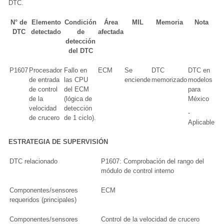
DTC.
N° de
Elemento
Condición
Área
MIL
Memoria
Nota
DTC
detectado
de
afectada
detección
del DTC
P1607
Procesador
Fallo en
ECM
Se
DTC
DTC en
de entrada
las CPU
enciende
memorizado
modelos
de control
del ECM
para
de la
(lógica de
México
velocidad
detección
-
de crucero
de 1 ciclo).
Aplicable
ESTRATEGIA DE SUPERVISIÓN
DTC relacionado
P1607: Comprobación del rango del
módulo de control interno
Componentes/sensores
ECM
requeridos (principales)
Componentes/sensores
Control de la velocidad de crucero