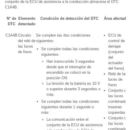
conjunto de la ECU de asistencia a la conducción almacena el DTC
C1A4B.
N° de
Elemento
Condición de detección del DTC
Área afectada
DTC
detectado
C1A4B
Circuito
Se cumplen las dos condiciones
ECU de
del relé de
siguientes:
control de
las luces
derrape
Se cumplen todas las condiciones
de freno
(conjunto
siguientes:
del
Han transcurrido 3 segundos
actuador
desde que el interruptor de
del freno)
encendido se colocó en la
Relé de las
posición ON.
luces de
La tensión de la batería es 10 V
freno
o superior durante 3 segundos o
Conjunto de
más.
las luces
Se cumplen todas las condiciones
combinadas
siguientes durante 1 segundo o
traseras
más:
izquierdas
Conjunto de
La comunicación entre el
las luces
conjunto de la ECU de asistencia
combinadas