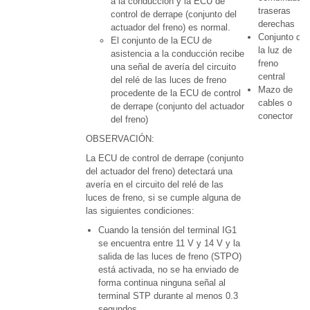
a la conducción y la ECU de
traseras
control de derrape (conjunto del
derechas
actuador del freno) es normal.
Conjunto de
El conjunto de la ECU de
la luz de
asistencia a la conducción recibe
freno
una señal de avería del circuito
central
del relé de las luces de freno
Mazo de
procedente de la ECU de control
cables o
de derrape (conjunto del actuador
conector
del freno)
OBSERVACIÓN:
La ECU de control de derrape (conjunto
del actuador del freno) detectará una
avería en el circuito del relé de las
luces de freno, si se cumple alguna de
las siguientes condiciones:
Cuando la tensión del terminal IG1
se encuentra entre 11 V y 14 V y la
salida de las luces de freno (STPO)
está activada, no se ha enviado de
forma continua ninguna señal al
terminal STP durante al menos 0.3
segundos.