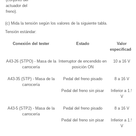
actuador del
freno).
(c) Mida la tensión según los valores de la siguiente tabla.
Tensión estándar:
Conexión del tester
Estado
Valor
especificado
A43-26 (STPO) - Masa de la
Interruptor de encendido en
10 a 16 V
carrocería
posición ON
A43-35 (STP) - Masa de la
Pedal del freno pisado
8 a 16 V
carrocería
Pedal del freno sin pisar
Inferior a 1.5
V
A43-5 (STP2) - Masa de la
Pedal del freno pisado
8 a 16 V
carrocería
Pedal del freno sin pisar
Inferior a 1.5
V