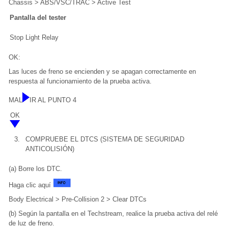
Chassis > ABS/VSC/TRAC > Active Test
Pantalla del tester
Stop Light Relay
OK:
Las luces de freno se encienden y se apagan correctamente en
respuesta al funcionamiento de la prueba activa.
MAL
IR AL PUNTO 4
OK
3.
COMPRUEBE EL DTCS (SISTEMA DE SEGURIDAD
ANTICOLISIÓN)
(a) Borre los DTC.
Haga clic aquí
Body Electrical > Pre-Collision 2 > Clear DTCs
(b) Según la pantalla en el Techstream, realice la prueba activa del relé
de luz de freno.