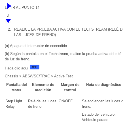
E
IR AL PUNTO 14
A
2.
REALICE LA PRUEBA ACTIVA CON EL TECHSTREAM (RELÉ DE
LAS LUCES DE FRENO)
(a) Apague el interruptor de encendido.
(b) Según la pantalla en el Techstream, realice la prueba activa del relé
de luz de freno.
Haga clic aquí
Chassis > ABS/VSC/TRAC > Active Test
Pantalla del
Elemento de
Margen de
Nota de diagnóstico
tester
medición
control
Stop Light
Relé de las luces
ON/OFF
Se encienden las luces de
Relay
de freno
freno.
Estado del vehículo:
Vehículo parado