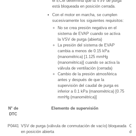
el ECM determina que la VSV de purga
está bloqueada en posición cerrada.
Con el motor en marcha, se cumplen
sucesivamente los siguientes requisitos:
No se crea presión negativa en el
sistema de EVAP cuando se activa
la VSV de purga (abierta)
La presión del sistema de EVAP
cambia a menos de 0.15 kPa
(manométrica) [1.125 mmHg
(manométrica)] cuando se activa la
válvula de ventilación (cerrada)
Cambio de la presión atmosférica
antes y después de que la
supervisión del caudal de purga es
inferior a 0.1 kPa (manométrica) [0.75
mmHg (manométrica)]
N° de
Elemento de supervisión
DTC
P0441
VSV de purga (válvula de conmutación de vacío) bloqueada
Con
en posición abierta
des