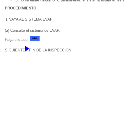
Si no se emite ningún DTC permanente, el sistema estará en estad
PROCEDIMIENTO
1.
VAYA AL SISTEMA EVAP
(a) Consulte el sistema de EVAP.
Haga clic aquí
SIGUIENTE
FIN DE LA INSPECCIÓN