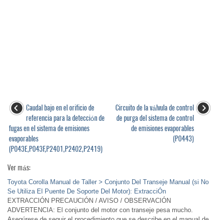
Caudal bajo en el orificio de
Circuito de la válvula de control
referencia para la detección de
de purga del sistema de control
fugas en el sistema de emisiones
de emisiones evaporables
evaporables
(P0443)
(P043E,P043F,P2401,P2402,P2419)
Ver más:
Toyota Corolla Manual de Taller > Conjunto Del Transeje Manual (si No
Se Utiliza El Puente De Soporte Del Motor): ExtracciÓn
EXTRACCIÓN PRECAUCIÓN / AVISO / OBSERVACIÓN
ADVERTENCIA: El conjunto del motor con transeje pesa mucho.
Asegúrese de seguir el procedimiento que se describe en el manual de