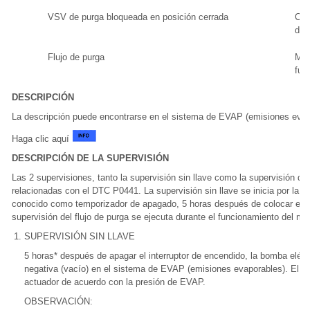
VSV de purga bloqueada en posición cerrada
Con
des
Flujo de purga
Mie
fun
DESCRIPCIÓN
La descripción puede encontrarse en el sistema de EVAP (emisiones evap
Haga clic aquí
DESCRIPCIÓN DE LA SUPERVISIÓN
Las 2 supervisiones, tanto la supervisión sin llave como la supervisión de f
relacionadas con el DTC P0441. La supervisión sin llave se inicia por la a
conocido como temporizador de apagado, 5 horas después de colocar el in
supervisión del flujo de purga se ejecuta durante el funcionamiento del mot
SUPERVISIÓN SIN LLAVE
5 horas* después de apagar el interruptor de encendido, la bomba eléct
negativa (vacío) en el sistema de EVAP (emisiones evaporables). El 
actuador de acuerdo con la presión de EVAP.
OBSERVACIÓN: