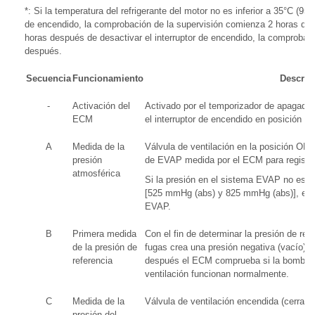
*: Si la temperatura del refrigerante del motor no es inferior a 35°C (95
de encendido, la comprobación de la supervisión comienza 2 horas desp
horas después de desactivar el interruptor de encendido, la comprobac
después.
Secuencia
Funcionamiento
Descrip
-
Activación del
Activado por el temporizador de apagado,
ECM
el interruptor de encendido en posición O
A
Medida de la
Válvula de ventilación en la posición OFF 
presión
de EVAP medida por el ECM para registrar
atmosférica
Si la presión en el sistema EVAP no está
[525 mmHg (abs) y 825 mmHg (abs)], el E
EVAP.
B
Primera medida
Con el fin de determinar la presión de re
de la presión de
fugas crea una presión negativa (vacío) a t
referencia
después el ECM comprueba si la bomba de
ventilación funcionan normalmente.
C
Medida de la
Válvula de ventilación encendida (cerrad
presión del