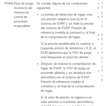
P0441
Flujo de purga
Se cumple alguna de las condiciones
VS
incorrecto del
siguientes:
Tub
sistema de
pu
La bomba de detección de fugas crea
control de
Ma
una presión negativa (vacío) en el
emisiones
cab
sistema de EVAP y se mide la presión
evaporables
(V
del sistema de EVAP. Presión de
- 
referencia medida al comienzo y al final
E
de la comprobación de fugas.
Mód
Si la presión estabilizada es superior a
bo
[segunda presión de referencia x 0.2], el
rec
ECM determina que la VSV de purga
Rec
está bloqueada en posición abierta.
(fil
rec
Después de realizar la comprobación de
obs
fugas de EVAP, la VSV de purga se
Fug
enciende (abierta) y se introduce aire
si
atmosférico en el sistema de EVAP.
EV
Presión de referencia medida al
comienzo y al final de la comprobación
de fugas.
Si el valor de presión no regresa a un
valor próximo a la presión atmosférica,