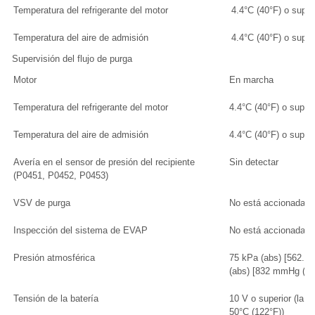
Temperatura del refrigerante del motor
4.4°C (40°F) o superi
Temperatura del aire de admisión
4.4°C (40°F) o superi
Supervisión del flujo de purga
Motor
En marcha
Temperatura del refrigerante del motor
4.4°C (40°F) o superi
Temperatura del aire de admisión
4.4°C (40°F) o superi
Avería en el sensor de presión del recipiente
Sin detectar
(P0451, P0452, P0453)
VSV de purga
No está accionada p
Inspección del sistema de EVAP
No está accionada p
Presión atmosférica
75 kPa (abs) [562.5 
(abs) [832 mmHg (ab
Tensión de la batería
10 V o superior (la t
50°C (122°F))