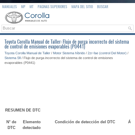
MANUALES
MP
MT
PAGINAS SUPERIORES
MAPA DEL SITIO
BUSCAR
Toyota Corolla Manual de Taller: Flujo de purga incorrecto del sistema
de control de emisiones evaporables (P0441)
Toyota Corolla Manual de Taller
/
Motor Sistema híbrido
/
2zr-fae (control Del Motor)
/
Sistema Sfi
/ Flujo de purga incorrecto del sistema de control de emisiones
evaporables (P0441)
RESUMEN DE DTC
N° de
Elemento
Condición de detección del DTC
Áre
DTC
detectado