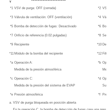
*1
VSV de purga: OFF (cerrada)
*2
VSV d
*3
Válvula de ventilación: OFF (ventilación)
*4
Válvu
*5
Bomba de detección de fugas: Desactivado
*6
Bomb
*7
Orificio de referencia (0.02 pulgadas)
*8
Senso
*9
Recipiente
*10
Depó
*11
Módulo de la bomba del recipiente
*12
Filtr
*a
Operación A:
*b
Opera
Medida de la presión atmosférica
Medid
*c
Operación C:
*d
Oper
Medida de la presión del sistema de EVAP
Super
*e
Presión atmosférica
*f
Presi
VSV de purga bloqueada en posición abierta
En la operación C, la bomba de detección de fugas crea una presió