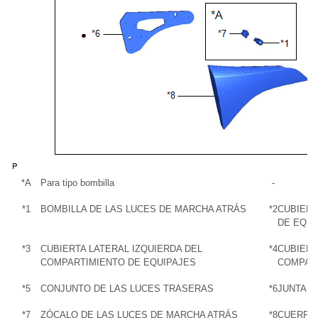
*A
Para tipo bombilla
-
*1
BOMBILLA DE LAS LUCES DE MARCHA ATRÁS
*2
CUBIERT
DE EQUI
*3
CUBIERTA LATERAL IZQUIERDA DEL
*4
CUBIERT
COMPARTIMIENTO DE EQUIPAJES
COMPART
*5
CONJUNTO DE LAS LUCES TRASERAS
*6
JUNTA D
*7
ZÓCALO DE LAS LUCES DE MARCHA ATRÁS
*8
CUERPO 