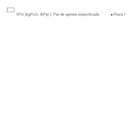
N*m (kgf*cm, lbf*pi.): Par de apriete especificado
●
Pieza no r