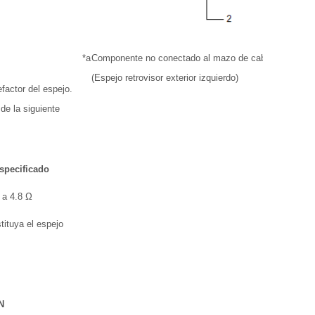
*a
Componente no conectado al mazo de cables
(Espejo retrovisor exterior izquierdo)
factor del espejo.
 de la siguiente
especificado
 a 4.8 Ω
tituya el espejo
N