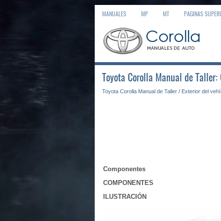
MANUALES
MP
MT
PAGINAS SUPER
Toyota Corolla Manual de Taller: C
Toyota Corolla Manual de Taller
/
Exterior del veh
Componentes
COMPONENTES
ILUSTRACIÓN