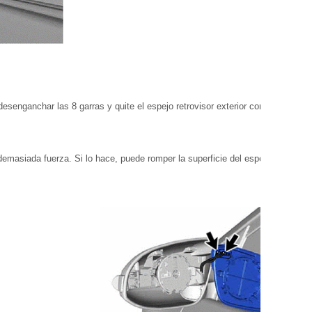
 desenganchar las 8 garras y quite el espejo retrovisor exterior como se
n demasiada fuerza. Si lo hace, puede romper la superficie del espejo o sacar