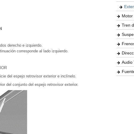
-
-
Exter
Motor 
Tren d
N
Suspe
Freno
dos derecho e izquierdo.
tinuación corresponde al lado izquierdo.
Direcc
Audio 
IOR
Fuente
cie del espejo retrovisor exterior e inclínelo.
rior del conjunto del espejo retrovisor exterior.