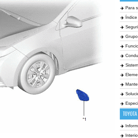
Para s
Índic
Seguri
Grupo
Funci
Condu
Siste
Elemen
Mante
Soluc
Especi
TOYOTA
Inform
Interi