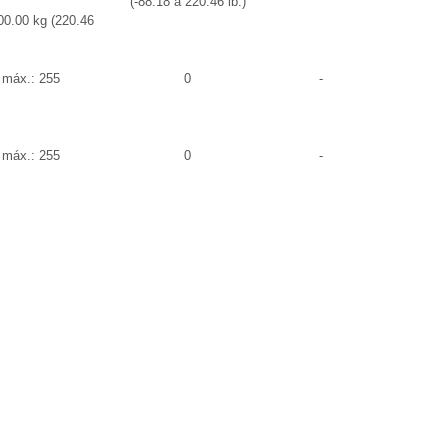
(-88.18 a 220.46 lb.)
00.00 kg (220.46
, máx.: 255
0
-
, máx.: 255
0
-