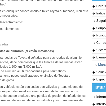
mbeo*.
Para s
en cualquier concesionario o taller Toyota autorizado, u en otro
Índic
po necesarios.
Seguri
descentramiento".
Grupo
ntes elementos:
Funci
Condu
ezadas
Siste
tas de aluminio (si están instaladas)
Elemen
ara ruedas de Toyota diseñadas para sus ruedas de aluminio.
máticos, debe comprobar que las tuercas de las ruedas están
Mant
ucido 1.600 km (1.000 millas).
de aluminio al utilizar cadenas para neumáticos.
Soluc
icamente pesos equilibradores originales de Toyota o
Especi
 o de goma.
su vehículo están equipadas con válvulas y transmisores de
TOYOTA
 que permite que el sistema de aviso de la presión de los
o de que se produzca una pérdida de presión de inflado de los
Inform
ruedas, deben instalarse las válvulas y los transmisores de
Interi