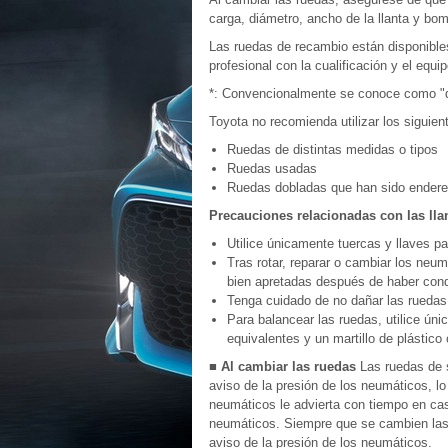
carga, diámetro, ancho de la llanta y bo
Las ruedas de recambio están disponibles 
profesional con la cualificación y el equi
*: Convencionalmente se conoce como "
Toyota no recomienda utilizar los siguie
Ruedas de distintas medidas o tipos
Ruedas usadas
Ruedas dobladas que han sido ender
Precauciones relacionadas con las llan
Utilice únicamente tuercas y llaves p
Tras rotar, reparar o cambiar los neu
bien apretadas después de haber cond
Tenga cuidado de no dañar las ruedas 
Para balancear las ruedas, utilice ún
equivalentes y un martillo de plástico
■ Al cambiar las ruedas
Las ruedas de 
aviso de la presión de los neumáticos, lo
neumáticos le advierta con tiempo en cas
neumáticos. Siempre que se cambien las 
aviso de la presión de los neumáticos.