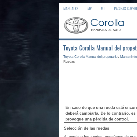
MANUALES
MP
MT
PAGINAS SUPER
Toyota Corolla Manual del propet
Toyota Corolla Manual del propetario
/
Mantenimie
Ruedas
En caso de que una rueda esté encorv
deberá cambiarla. De lo contrario, es
provoque una pérdida de control.
Selección de las ruedas
Al cambiar las ruedas, asegúrese de que