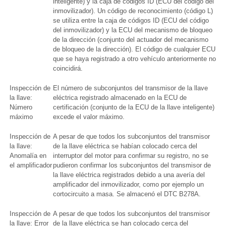
inteligente) y la caja de códigos ID (ECU del código del
inmovilizador). Un código de reconocimiento (código L)
se utiliza entre la caja de códigos ID (ECU del código
del inmovilizador) y la ECU del mecanismo de bloqueo
de la dirección (conjunto del actuador del mecanismo
de bloqueo de la dirección). El código de cualquier ECU
que se haya registrado a otro vehículo anteriormente no
coincidirá.
Inspección de
El número de subconjuntos del transmisor de la llave
la llave:
eléctrica registrado almacenado en la ECU de
Número
certificación (conjunto de la ECU de la llave inteligente)
máximo
excede el valor máximo.
Inspección de
A pesar de que todos los subconjuntos del transmisor
la llave:
de la llave eléctrica se habían colocado cerca del
Anomalía en
interruptor del motor para confirmar su registro, no se
el amplificador
pudieron confirmar los subconjuntos del transmisor de
la llave eléctrica registrados debido a una avería del
amplificador del inmovilizador, como por ejemplo un
cortocircuito a masa. Se almacenó el DTC B278A.
Inspección de
A pesar de que todos los subconjuntos del transmisor
la llave: Error
de la llave eléctrica se han colocado cerca del