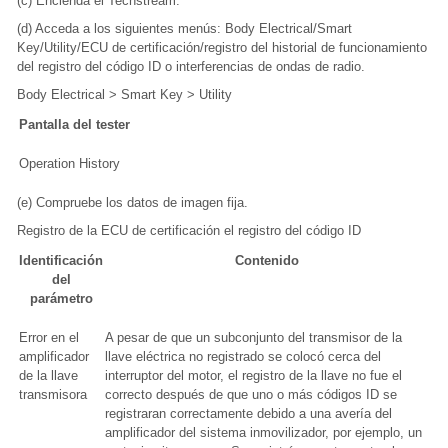
(c) Encienda el Techstream.
(d) Acceda a los siguientes menús: Body Electrical/Smart
Key/Utility/ECU de certificación/registro del historial de funcionamiento
del registro del código ID o interferencias de ondas de radio.
Body Electrical > Smart Key > Utility
Pantalla del tester
Operation History
(e) Compruebe los datos de imagen fija.
Registro de la ECU de certificación el registro del código ID
Identificación
Contenido
del
parámetro
Error en el
A pesar de que un subconjunto del transmisor de la
amplificador
llave eléctrica no registrado se colocó cerca del
de la llave
interruptor del motor, el registro de la llave no fue el
transmisora
correcto después de que uno o más códigos ID se
registraran correctamente debido a una avería del
amplificador del sistema inmovilizador, por ejemplo, un