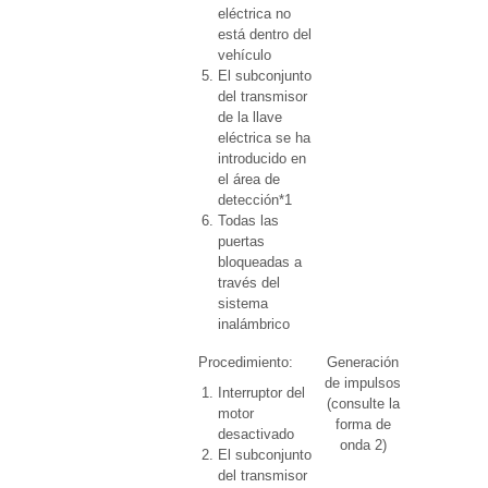
eléctrica no
está dentro del
vehículo
El subconjunto
del transmisor
de la llave
eléctrica se ha
introducido en
el área de
detección*1
Todas las
puertas
bloqueadas a
través del
sistema
inalámbrico
Procedimiento:
Generación
Over Head
de impulsos
+ Driver
Interruptor del
(consulte la
Side (modo
motor
forma de
de
desactivado
onda 2)
diagnóstico
El subconjunto
de llave)
del transmisor