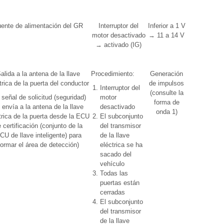
relacionado
ente de alimentación del GR
Interruptor del
Inferior a 1 V
Interruptor
motor desactivado
→ 11 a 14 V
de
→ activado (IG)
encendido
alida a la antena de la llave
Procedimiento:
Generación
Over Head
trica de la puerta del conductor
de impulsos
+ Driver
Interruptor del
(consulte la
Side (modo
 señal de solicitud (seguridad)
motor
forma de
de
 envía a la antena de la llave
desactivado
onda 1)
diagnóstico
trica de la puerta desde la ECU
El subconjunto
de llave)
 certificación (conjunto de la
del transmisor
CU de llave inteligente) para
de la llave
formar el área de detección)
eléctrica se ha
sacado del
vehículo
Todas las
puertas están
cerradas
El subconjunto
del transmisor
de la llave