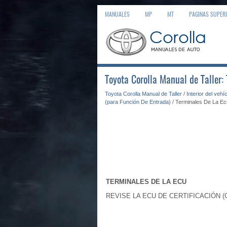
MANUALES
MP
MT
PAGINAS SUPER
Toyota Corolla Manual de Taller:
Toyota Corolla Manual de Taller
/
Interior del vehí
(para Función De Entrada)
/ Terminales De La Ec
TERMINALES DE LA ECU
REVISE LA ECU DE CERTIFICACIÓN (