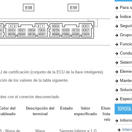
Para s
Índic
Seguri
Grupo
Funci
Condu
Siste
Elemen
de certificación (conjunto de la ECU de la llave inteligente).
ción de los valores de la tabla siguiente.
Mante
Soluc
ables con el conector desconectado.
Especi
TOYOTA
Color del
Descripción del
Estado
Valor
Elemento de la
cableado
terminal
especificado
lista de datos
relacionado
Inform
Inter
B - Masa de
Masa
Siempre
Inferior a 1 Ω
-