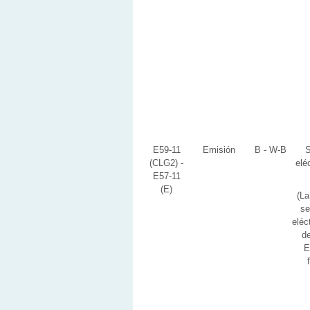
E59-11
Emisión
B - W-B
S
(CLG2) -
elé
E57-11
(E)
(La
se
eléc
de
E