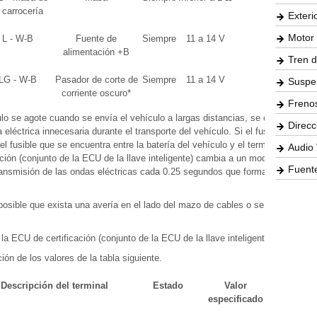
 carrocería
Exteri
Motor 
L - W-B
Fuente de
Siempre
11 a 14 V
-
alimentación +B
Tren d
LG - W-B
Pasador de corte de
Siempre
11 a 14 V
-
Suspe
corriente oscuro*
Freno
culo se agote cuando se envía el vehículo a largas distancias, se coloca un
Direcc
a eléctrica innecesaria durante el transporte del vehículo. Si el fusible se
a el fusible que se encuentra entre la batería del vehículo y el terminal CUTB y
Audio 
cación (conjunto de la ECU de la llave inteligente) cambia a un modo de control
Fuente
ransmisión de las ondas eléctricas cada 0.25 segundos que forman el área de
 posible que exista una avería en el lado del mazo de cables o se ha extraído
la ECU de certificación (conjunto de la ECU de la llave inteligente).
ión de los valores de la tabla siguiente.
Descripción del terminal
Estado
Valor
Elemento
especificado
de la lista
de datos