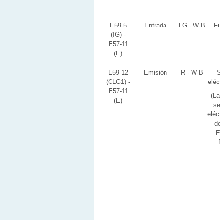
E59-5
Entrada
LG - W-B
Fu
(IG) -
E57-11
(E)
E59-12
Emisión
R - W-B
S
(CLG1) -
eléc
E57-11
(La
(E)
se
eléc
de
E