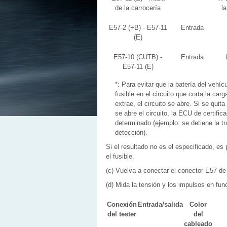
de la carrocería
la
E57-2 (+B) - E57-11
Entrada
(E)
E57-10 (CUTB) -
Entrada
E57-11 (E)
*: Para evitar que la batería del vehí
fusible en el circuito que corta la carg
extrae, el circuito se abre. Si se quit
se abre el circuito, la ECU de certifi
determinado (ejemplo: se detiene la t
detección).
Si el resultado no es el especificado, es
el fusible.
(c) Vuelva a conectar el conector E57 de 
(d) Mida la tensión y los impulsos en func
Conexión
Entrada/salida
Color
del tester
del
cableado