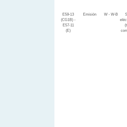
E59-13
Emisión
W - W-B
S
(CG1B) -
eléc
E57-11
(
(E)
com