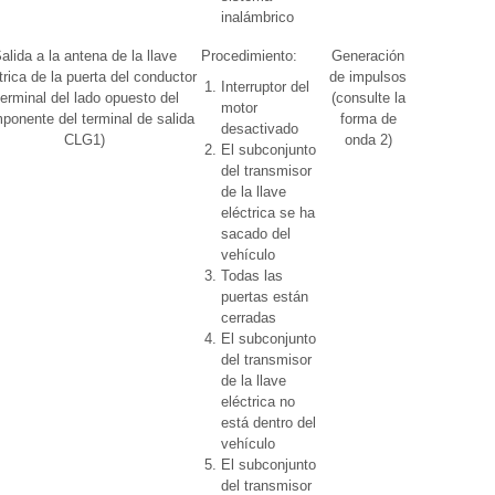
inalámbrico
alida a la antena de la llave
Procedimiento:
Generación
Over Head
trica de la puerta del conductor
de impulsos
+ Driver
Interruptor del
terminal del lado opuesto del
(consulte la
Side (modo
motor
ponente del terminal de salida
forma de
de
desactivado
CLG1)
onda 2)
diagnóstico
El subconjunto
de llave)
del transmisor
de la llave
eléctrica se ha
sacado del
vehículo
Todas las
puertas están
cerradas
El subconjunto
del transmisor
de la llave
eléctrica no
está dentro del
vehículo
El subconjunto
del transmisor