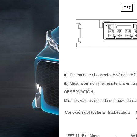
(a) Desconecte el conector E57 de la ECU 
(b) Mida la tensión y la resistencia en fun
OBSERVACIÓN:
Mida los valores del lado del mazo de c
Conexión del tester
Entrada/salida
E57-11 (E) - Masa
-
W-