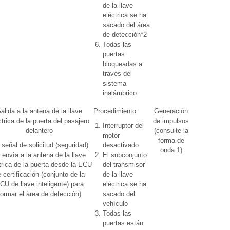
de la llave
eléctrica se ha
sacado del área
de detección*2
Todas las
puertas
bloqueadas a
través del
sistema
inalámbrico
alida a la antena de la llave
Procedimiento:
Generación
Over Head
ctrica de la puerta del pasajero
de impulsos
+
Interruptor del
delantero
(consulte la
Passenger
motor
forma de
Side (modo
 señal de solicitud (seguridad)
desactivado
onda 1)
de
 envía a la antena de la llave
El subconjunto
diagnóstico
trica de la puerta desde la ECU
del transmisor
de llave)
 certificación (conjunto de la
de la llave
CU de llave inteligente) para
eléctrica se ha
formar el área de detección)
sacado del
vehículo
Todas las
puertas están