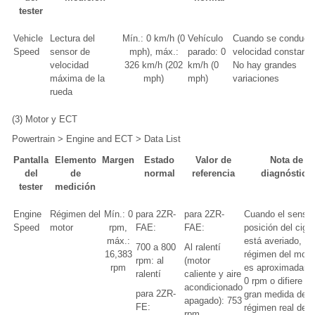
tester
Vehicle
Lectura del
Mín.: 0 km/h (0
Vehículo
Cuando se conduce
Speed
sensor de
mph), máx.:
parado: 0
velocidad constante
velocidad
326 km/h (202
km/h (0
No hay grandes
máxima de la
mph)
mph)
variaciones
rueda
(3) Motor y ECT
Powertrain > Engine and ECT > Data List
Pantalla
Elemento
Margen
Estado
Valor de
Nota de
del
de
normal
referencia
diagnóstico
tester
medición
Engine
Régimen del
Mín.: 0
para 2ZR-
para 2ZR-
Cuando el sensor
Speed
motor
rpm,
FAE:
FAE:
posición del cigü
máx.:
está averiado, el
700 a 800
Al ralentí
16,383
régimen del moto
rpm: al
(motor
rpm
es aproximadame
ralentí
caliente y aire
0 rpm o difiere en
acondicionado
para 2ZR-
gran medida del
apagado): 753
FE:
régimen real del
rpm