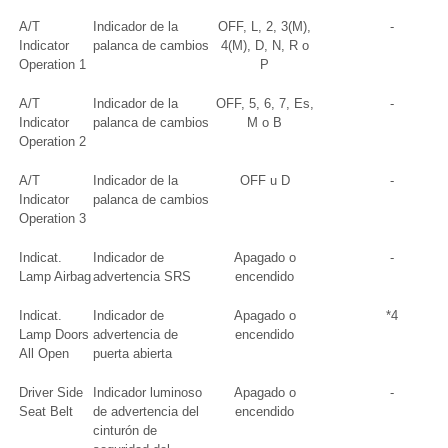
A/T
Indicador de la
OFF, L, 2, 3(M),
-
Indicator
palanca de cambios
4(M), D, N, R o
Operation 1
P
A/T
Indicador de la
OFF, 5, 6, 7, Es,
-
Indicator
palanca de cambios
M o B
Operation 2
A/T
Indicador de la
OFF u D
-
Indicator
palanca de cambios
Operation 3
Indicat.
Indicador de
Apagado o
-
Lamp Airbag
advertencia SRS
encendido
Indicat.
Indicador de
Apagado o
*4
Lamp Doors
advertencia de
encendido
All Open
puerta abierta
Driver Side
Indicador luminoso
Apagado o
-
Seat Belt
de advertencia del
encendido
cinturón de