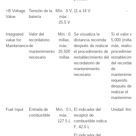
+B Voltage
Tensión de la
Mín.: 0 V,
11 a 14 V
-
Value
batería
máx.:
25.5 V
Integrated
Valor del
Mín.: 0
Se visualiza la
Si el valor es
value for
recordatorio
millas,
distancia recorrida
5,000 (millas)
Maintenance
de
máx.:
después de realizar
más, realice e
mantenimiento
25,500
el procedimiento de
procedimiento
necesario
millas
restablecimiento del
restablecimie
recordatorio de
del recordator
mantenimiento
de
necesario
mantenimient
requerido
después de
realizar el
mantenimient
Fuel Input
Entrada de
Mín.: 0 L,
El indicador del
Unidad: litro
combustible
máx.:
receptor de
127.5 L
combustible indica
F: 42.6 L
El indicador del