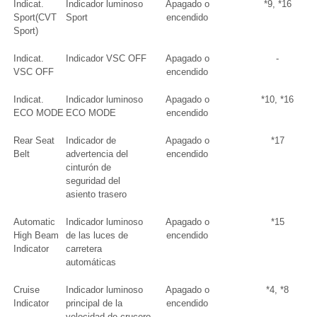
Indicat.
Indicador luminoso
Apagado o
*9, *16
Sport(CVT
Sport
encendido
Sport)
Indicat.
Indicador VSC OFF
Apagado o
-
VSC OFF
encendido
Indicat.
Indicador luminoso
Apagado o
*10, *16
ECO MODE
ECO MODE
encendido
Rear Seat
Indicador de
Apagado o
*17
Belt
advertencia del
encendido
cinturón de
seguridad del
asiento trasero
Automatic
Indicador luminoso
Apagado o
*15
High Beam
de las luces de
encendido
Indicator
carretera
automáticas
Cruise
Indicador luminoso
Apagado o
*4, *8
Indicator
principal de la
encendido
velocidad de crucero