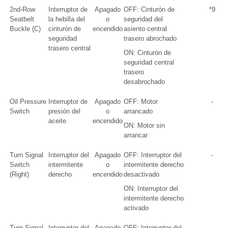
2nd-Row
Interruptor de
Apagado
OFF: Cinturón de
*9
Seatbelt
la hebilla del
o
seguridad del
Buckle (C)
cinturón de
encendido
asiento central
seguridad
trasero abrochado
trasero central
ON: Cinturón de
seguridad central
trasero
desabrochado
Oil Pressure
Interruptor de
Apagado
OFF: Motor
-
Switch
presión del
o
arrancado
aceite
encendido
ON: Motor sin
arrancar
Turn Signal
Interruptor del
Apagado
OFF: Interruptor del
-
Switch
intermitente
o
intermitente derecho
(Right)
derecho
encendido
desactivado
ON: Interruptor del
intermitente derecho
activado
Turn Signal
Interruptor del
Apagado
OFF: Interruptor del
-