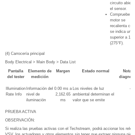
circuito abiert
el sensor.
Compruebe si 
motor se
recalienta cu
se indica un v
superior a 13
(275°F).
(4) Carrocería principal
Body Electrical > Main Body > Data List
Pantalla
Elemento de
Margen
Estado normal
Nota 
del tester
medición
diagnós
Illumination
Información del
0.00 ms a
Los niveles de luz
-
Rate Info
nivel de
2,162.65
ambiental determinan el
iluminación
ms
valor que se emite
PRUEBA ACTIVA
OBSERVACIÓN:
Si realiza las pruebas activas con el Techstream, podrá accionar los relés,
VSV, los actuadores y otros elementos sin tener que extraer ninguna piez