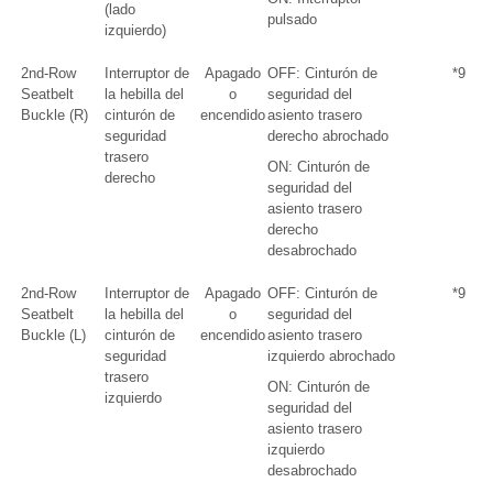
(lado
pulsado
izquierdo)
2nd-Row
Interruptor de
Apagado
OFF: Cinturón de
*9
Seatbelt
la hebilla del
o
seguridad del
Buckle (R)
cinturón de
encendido
asiento trasero
seguridad
derecho abrochado
trasero
ON: Cinturón de
derecho
seguridad del
asiento trasero
derecho
desabrochado
2nd-Row
Interruptor de
Apagado
OFF: Cinturón de
*9
Seatbelt
la hebilla del
o
seguridad del
Buckle (L)
cinturón de
encendido
asiento trasero
seguridad
izquierdo abrochado
trasero
ON: Cinturón de
izquierdo
seguridad del
asiento trasero
izquierdo
desabrochado