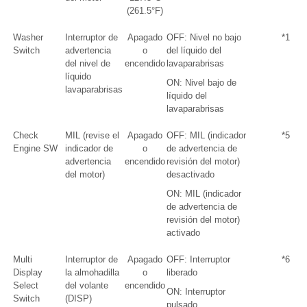
(261.5°F)
Washer
Interruptor de
Apagado
OFF: Nivel no bajo
*1
Switch
advertencia
o
del líquido del
del nivel de
encendido
lavaparabrisas
líquido
ON: Nivel bajo de
lavaparabrisas
líquido del
lavaparabrisas
Check
MIL (revise el
Apagado
OFF: MIL (indicador
*5
Engine SW
indicador de
o
de advertencia de
advertencia
encendido
revisión del motor)
del motor)
desactivado
ON: MIL (indicador
de advertencia de
revisión del motor)
activado
Multi
Interruptor de
Apagado
OFF: Interruptor
*6
Display
la almohadilla
o
liberado
Select
del volante
encendido
ON: Interruptor
Switch
(DISP)
pulsado