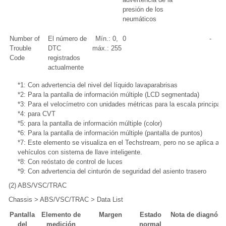
presión de los
neumáticos
Number of
El número de
Mín.: 0,
0
-
Trouble
DTC
máx.: 255
Code
registrados
actualmente
*1: Con advertencia del nivel del líquido lavaparabrisas
*2: Para la pantalla de información múltiple (LCD segmentada)
*3: Para el velocímetro con unidades métricas para la escala principal
*4: para CVT
*5: para la pantalla de información múltiple (color)
*6: Para la pantalla de información múltiple (pantalla de puntos)
*7: Este elemento se visualiza en el Techstream, pero no se aplica a l
vehículos con sistema de llave inteligente.
*8: Con reóstato de control de luces
*9: Con advertencia del cinturón de seguridad del asiento trasero
(2) ABS/VSC/TRAC
Chassis > ABS/VSC/TRAC > Data List
Pantalla
Elemento de
Margen
Estado
Nota de diagnóst
del
medición
normal