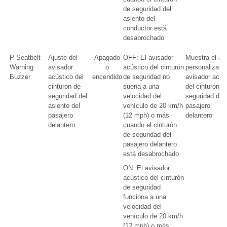
de seguridad del
asiento del
conductor está
desabrochado
P-Seatbelt
Ajuste del
Apagado
OFF: El avisador
Muestra el aj
Warning
avisador
o
acústico del cinturón
personalizado
Buzzer
acústico del
encendido
de seguridad no
avisador acús
cinturón de
suena a una
del cinturón d
seguridad del
velocidad del
seguridad del
asiento del
vehículo de 20 km/h
pasajero
pasajero
(12 mph) o más
delantero
delantero
cuando el cinturón
de seguridad del
pasajero delantero
está desabrochado
ON: El avisador
acústico del cinturón
de seguridad
funciona a una
velocidad del
vehículo de 20 km/h
(12 mph) o más