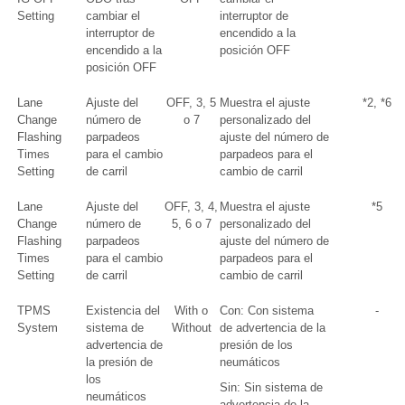
Setting
cambiar el
interruptor de
interruptor de
encendido a la
encendido a la
posición OFF
posición OFF
Lane
Ajuste del
OFF, 3, 5
Muestra el ajuste
*2, *6
Change
número de
o 7
personalizado del
Flashing
parpadeos
ajuste del número de
Times
para el cambio
parpadeos para el
Setting
de carril
cambio de carril
Lane
Ajuste del
OFF, 3, 4,
Muestra el ajuste
*5
Change
número de
5, 6 o 7
personalizado del
Flashing
parpadeos
ajuste del número de
Times
para el cambio
parpadeos para el
Setting
de carril
cambio de carril
TPMS
Existencia del
With o
Con: Con sistema
-
System
sistema de
Without
de advertencia de la
advertencia de
presión de los
la presión de
neumáticos
los
Sin: Sin sistema de
neumáticos
advertencia de la