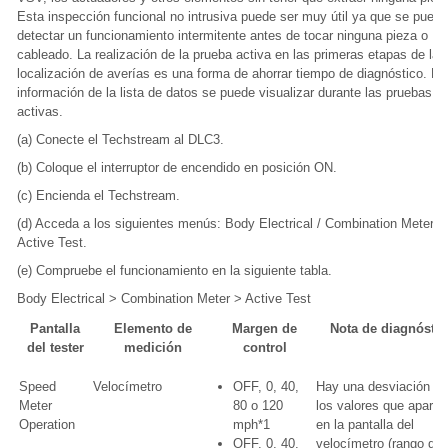
Esta inspección funcional no intrusiva puede ser muy útil ya que se puede
detectar un funcionamiento intermitente antes de tocar ninguna pieza o
cableado. La realización de la prueba activa en las primeras etapas de la
localización de averías es una forma de ahorrar tiempo de diagnóstico. La
información de la lista de datos se puede visualizar durante las pruebas
activas.
(a) Conecte el Techstream al DLC3.
(b) Coloque el interruptor de encendido en posición ON.
(c) Encienda el Techstream.
(d) Acceda a los siguientes menús: Body Electrical / Combination Meter /
Active Test.
(e) Compruebe el funcionamiento en la siguiente tabla.
Body Electrical > Combination Meter > Active Test
Pantalla
Elemento de
Margen de
Nota de diagnóstic
del tester
medición
control
Speed
Velocímetro
OFF, 0, 40,
Hay una desviación de
Meter
80 o 120
los valores que apare
Operation
mph*1
en la pantalla del
OFF, 0, 40,
velocímetro (rango de