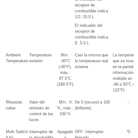
receptor de
combustible indica
1/2: 25.0 L
El indicador del
receptor de
combustible indica
E: 5.0 L
Ambient
Temperatura
Mín.:
Casi la misma que
La temperatur
Temperature
exterior
-40°C
la temperatura real
que se muest
(-40°F),
externa
en la pantalla
máx.:
información
87.5°C
múltiple es de
(189.5°F)
-40 a 50°C (-4
122°F)
Rheostat
Valor del
Mín.: 0
De 0 (oscuro) a 100
-
value
reóstato de
%, máx.:
(brillante)
control de las
100 %
luces
Multi Switch
Interruptor de
Apagado
OFF: Interruptor
*5
(Up)
la almohadilla
o
liberado