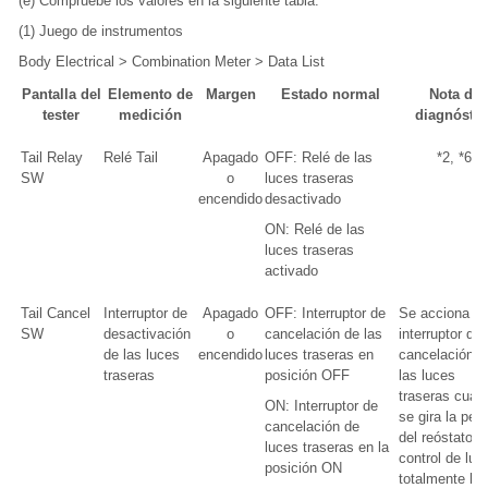
(e) Compruebe los valores en la siguiente tabla.
(1) Juego de instrumentos
Body Electrical > Combination Meter > Data List
Pantalla del
Elemento de
Margen
Estado normal
Nota de
tester
medición
diagnóstic
Tail Relay
Relé Tail
Apagado
OFF: Relé de las
*2, *6
SW
o
luces traseras
encendido
desactivado
ON: Relé de las
luces traseras
activado
Tail Cancel
Interruptor de
Apagado
OFF: Interruptor de
Se acciona el
SW
desactivación
o
cancelación de las
interruptor de
de las luces
encendido
luces traseras en
cancelación d
traseras
posición OFF
las luces
traseras cuan
ON: Interruptor de
se gira la peril
cancelación de
del reóstato d
luces traseras en la
control de luc
posición ON
totalmente ha