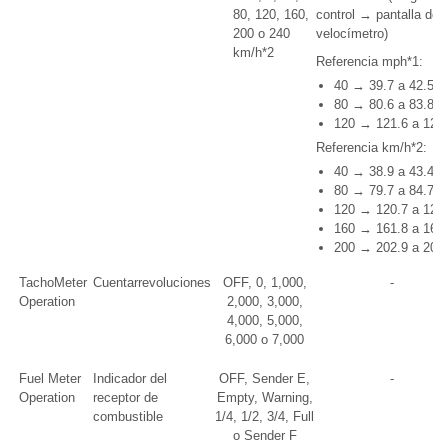
80, 120, 160,
control → pantalla del
200 o 240
velocímetro)
km/h*2
Referencia mph*1:
40 → 39.7 a 42.5
80 → 80.6 a 83.8
120 → 121.6 a 124
Referencia km/h*2:
40 → 38.9 a 43.4
80 → 79.7 a 84.7
120 → 120.7 a 125
160 → 161.8 a 166
200 → 202.9 a 207
TachoMeter
Cuentarrevoluciones
OFF, 0, 1,000,
-
Operation
2,000, 3,000,
4,000, 5,000,
6,000 o 7,000
Fuel Meter
Indicador del
OFF, Sender E,
-
Operation
receptor de
Empty, Warning,
combustible
1/4, 1/2, 3/4, Full
o Sender F