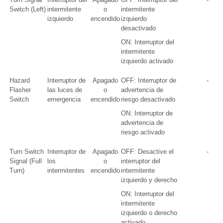
Switch (Left)
intermitente
o
intermitente
izquierdo
encendido
izquierdo
desactivado
ON: Interruptor del
intermitente
izquierdo activado
Hazard
Interruptor de
Apagado
OFF: Interruptor de
-
Flasher
las luces de
o
advertencia de
Switch
emergencia
encendido
riesgo desactivado
ON: Interruptor de
advertencia de
riesgo activado
Turn Switch
Interruptor de
Apagado
OFF: Desactive el
-
Signal (Full
los
o
interruptor del
Turn)
intermitentes
encendido
intermitente
izquierdo y derecho
ON: Interruptor del
intermitente
izquierdo o derecho
activado