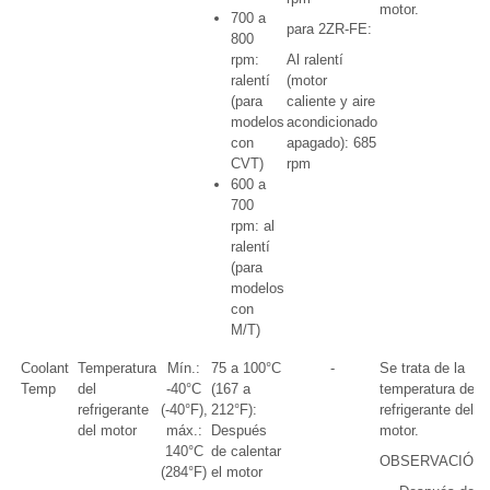
motor.
700 a
para 2ZR-FE:
800
rpm:
Al ralentí
ralentí
(motor
(para
caliente y aire
modelos
acondicionado
con
apagado): 685
CVT)
rpm
600 a
700
rpm: al
ralentí
(para
modelos
con
M/T)
Coolant
Temperatura
Mín.:
75 a 100°C
-
Se trata de la
Temp
del
-40°C
(167 a
temperatura del
refrigerante
(-40°F),
212°F):
refrigerante del
del motor
máx.:
Después
motor.
140°C
de calentar
OBSERVACIÓN:
(284°F)
el motor