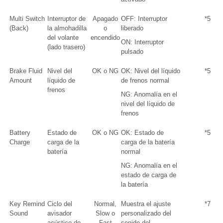
Multi Switch
Interruptor de
Apagado
OFF: Interruptor
*5
(Back)
la almohadilla
o
liberado
del volante
encendido
ON: Interruptor
(lado trasero)
pulsado
Brake Fluid
Nivel del
OK o NG
OK: Nivel del líquido
*5
Amount
líquido de
de frenos normal
frenos
NG: Anomalía en el
nivel del líquido de
frenos
Battery
Estado de
OK o NG
OK: Estado de
*5
Charge
carga de la
carga de la batería
batería
normal
NG: Anomalía en el
estado de carga de
la batería
Key Remind
Ciclo del
Normal,
Muestra el ajuste
*7
Sound
avisador
Slow o
personalizado del
acústico de
Fast
sonido del