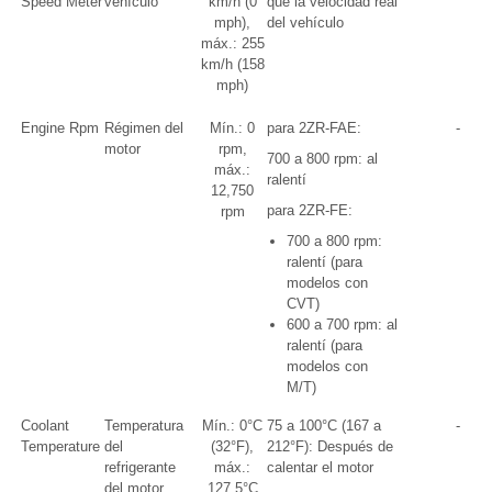
Speed Meter
vehículo
km/h (0
que la velocidad real
mph),
del vehículo
máx.: 255
km/h (158
mph)
Engine Rpm
Régimen del
Mín.: 0
para 2ZR-FAE:
-
motor
rpm,
700 a 800 rpm: al
máx.:
ralentí
12,750
para 2ZR-FE:
rpm
700 a 800 rpm:
ralentí (para
modelos con
CVT)
600 a 700 rpm: al
ralentí (para
modelos con
M/T)
Coolant
Temperatura
Mín.: 0°C
75 a 100°C (167 a
-
Temperature
del
(32°F),
212°F): Después de
refrigerante
máx.:
calentar el motor
del motor
127.5°C