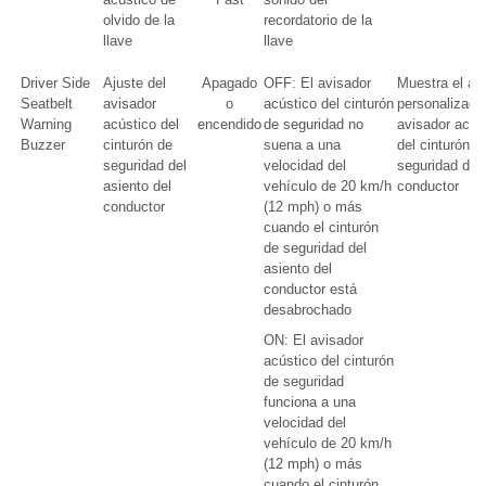
olvido de la
recordatorio de la
llave
llave
Driver Side
Ajuste del
Apagado
OFF: El avisador
Muestra el aj
Seatbelt
avisador
o
acústico del cinturón
personalizado
Warning
acústico del
encendido
de seguridad no
avisador acús
Buzzer
cinturón de
suena a una
del cinturón d
seguridad del
velocidad del
seguridad del
asiento del
vehículo de 20 km/h
conductor
conductor
(12 mph) o más
cuando el cinturón
de seguridad del
asiento del
conductor está
desabrochado
ON: El avisador
acústico del cinturón
de seguridad
funciona a una
velocidad del
vehículo de 20 km/h
(12 mph) o más
cuando el cinturón