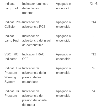
Indicat.
Indicador luminoso
Apagado o
*2, *3
Lamp Tail
de las luces
encendido
traseras
Indicat. Pre-
Indicador de
Apagado o
*14
Collision
advertencia PCS
encendido
Indicat.
Indicador de
Apagado o
-
Lamp Fuel
advertencia del nivel
encendido
de combustible
VSC TRC
Indicador TRAC
Apagado o
*12
Indicator
OFF
encendido
Indicat. Tire
Indicador de
Apagado o
*6
Pressure
advertencia de la
encendido
Warning
presión de los
System
neumáticos
Indicat. Oil
Indicador de
Apagado o
*4
Pressure
advertencia de
encendido
presión del aceite
del motor