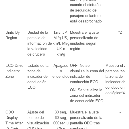
cuando el cinturón
de seguridad del
pasajero delantero
está desabrochado
Units By
Unidad de la
km/l JP,
Muestra el ajuste
*2
Region
pantalla de
Ml/g US,
personalizado de
información de
km/l, Ml/g
unidades según
la velocidad
UK o
región
de crucero
km/g
ECO Drive
Estado de la
Apagado
OFF: No se
Muestra el aj
Indicator
zona de
o
visualiza la zona del
personalizado
Zone
indicador de
encendido
indicador de
la zona del
conducción
conducción ECO
indicador de
ECO
conducción
ON: Se visualiza la
ecológica*4
zona del indicador
de conducción ECO
ODO
Ajuste del
30 seg,
Muestra el ajuste
-
Display
tiempo de
60 seg,
personalizado de la
Time After
visualización
600seg u
pantalla ODO tras
IG OFF
ODO tras
OFF
cambiar el