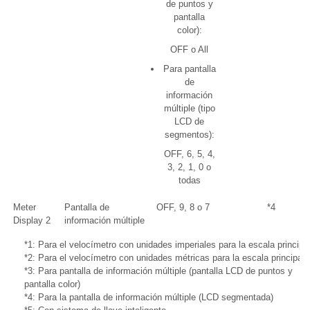
de puntos y
pantalla
color):
OFF o All
Para pantalla
de
información
múltiple (tipo
LCD de
segmentos):
OFF, 6, 5, 4,
3, 2, 1, 0 o
todas
Meter
Pantalla de
OFF, 9, 8 o 7
*4
Display 2
información múltiple
*1: Para el velocímetro con unidades imperiales para la escala principa
*2: Para el velocímetro con unidades métricas para la escala principal
*3: Para pantalla de información múltiple (pantalla LCD de puntos y
pantalla color)
*4: Para la pantalla de información múltiple (LCD segmentada)