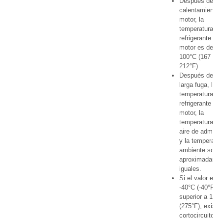
Después del
calentamiento
motor, la
temperatura d
refrigerante de
motor es de 7
100°C (167 a
212°F).
Después de u
larga fuga, la
temperatura d
refrigerante de
motor, la
temperatura d
aire de admis
y la temperatu
ambiente son
aproximadame
iguales.
Si el valor es 
-40°C (-40°F),
superior a 13
(275°F), exist
cortocircuito 