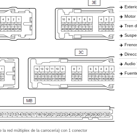
Exteri
Motor 
Tren d
Suspe
Freno
Direcc
Audio 
Fuente
 la red múltiplex de la carrocería) con 1 conector
-
-