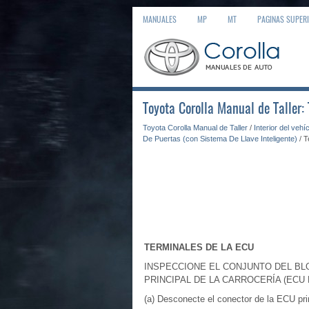
MANUALES
MP
MT
PAGINAS SUPER
Toyota Corolla Manual de Taller:
Toyota Corolla Manual de Taller
/
Interior del vehí
De Puertas (con Sistema De Llave Inteligente)
/ T
TERMINALES DE LA ECU
INSPECCIONE EL CONJUNTO DEL BL
PRINCIPAL DE LA CARROCERÍA (ECU
(a) Desconecte el conector de la ECU prin