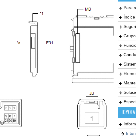
Para s
Índic
Seguri
Grupo
Funci
Condu
Siste
Elemen
Mante
Soluc
Especi
TOYOTA
Inform
Inter