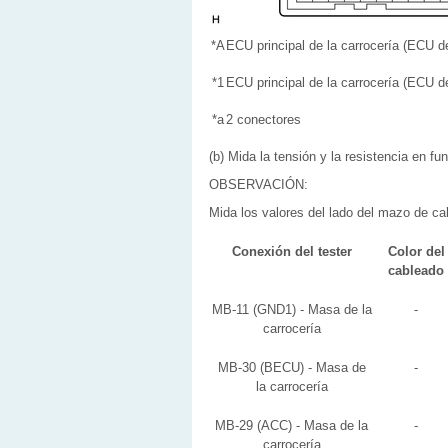
*A
ECU principal de la carrocería (ECU de
*1
ECU principal de la carrocería (ECU de
*a
2 conectores
(b) Mida la tensión y la resistencia en fun
OBSERVACIÓN:
Mida los valores del lado del mazo de c
Conexión del tester
Color del
cableado
MB-11 (GND1) - Masa de la
-
carrocería
MB-30 (BECU) - Masa de
-
la carrocería
MB-29 (ACC) - Masa de la
-
carrocería