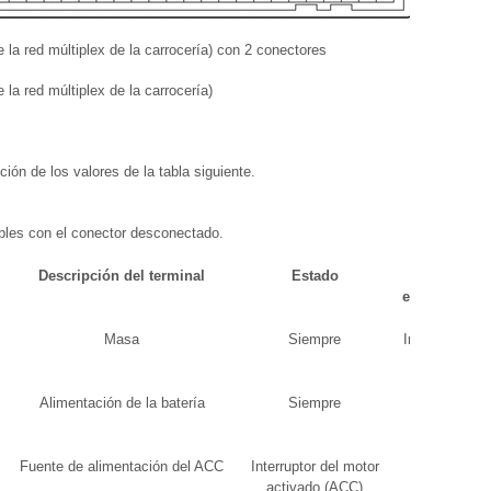
 la red múltiplex de la carrocería) con 2 conectores
-
-
 la red múltiplex de la carrocería)
-
-
-
-
ción de los valores de la tabla siguiente.
ables con el conector desconectado.
Descripción del terminal
Estado
Valor
especificado
Masa
Siempre
Inferior a 1 Ω
Alimentación de la batería
Siempre
11 a 14 V
Fuente de alimentación del ACC
Interruptor del motor
11 a 14 V
activado (ACC)