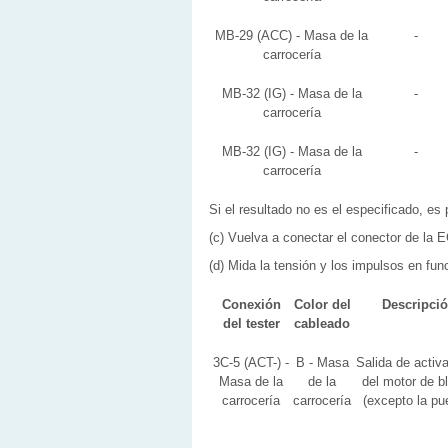
MB-29 (ACC) - Masa de la
-
carrocería
MB-32 (IG) - Masa de la
-
carrocería
MB-32 (IG) - Masa de la
-
carrocería
Si el resultado no es el especificado, e
(c) Vuelva a conectar el conector de la E
(d) Mida la tensión y los impulsos en func
Conexión
Color del
Descripció
del tester
cableado
3C-5 (ACT-) -
B - Masa
Salida de activ
Masa de la
de la
del motor de b
carrocería
carrocería
(excepto la pu