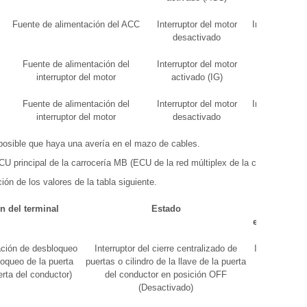
Fuente de alimentación del ACC
Interruptor del motor
Inferior a 1 V
desactivado
Fuente de alimentación del
Interruptor del motor
11 a 14 V
interruptor del motor
activado (IG)
Fuente de alimentación del
Interruptor del motor
Inferior a 1 V
interruptor del motor
desactivado
s posible que haya una avería en el mazo de cables.
CU principal de la carrocería MB (ECU de la red múltiplex de la carrocería).
ión de los valores de la tabla siguiente.
n del terminal
Estado
Valor
especificado
ación de desbloqueo
Interruptor del cierre centralizado de
Inferior a 1 V
loqueo de la puerta
puertas o cilindro de la llave de la puerta
erta del conductor)
del conductor en posición OFF
(Desactivado)