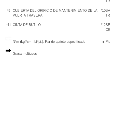
TRAS
*9
CUBIERTA DEL ORIFICIO DE MANTENIMIENTO DE LA
*10
BAND
PUERTA TRASERA
TRA
*11
CINTA DE BUTILO
*12
SELL
CERR
N*m (kgf*cm, lbf*pi.): Par de apriete especificado
●
Pieza
Grasa multiusos
-