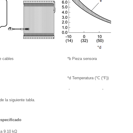
e cables
*b
Pieza sensora
*d
Temperatura (°C (°F))
-
-
de la siguiente tabla.
especificado
 a 9.10 kΩ