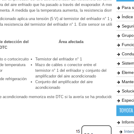
ra del aire enfriado que ha pasado a través del evaporador. A medida que la
Para s
menta. A medida que la temperatura aumenta, la resistencia disminuye.
Índic
dicionado aplica una tensión (5 V) al termistor del enfriador n° 1 y lee los
 resistencia del termistor del enfriador n° 1. Este sensor se utiliza para
Seguri
Grupo
e detección del
Área afectada
Memoria
Funci
DTC
Condu
to o cortocircuito
Termistor del enfriador n° 1
Memorizada
Siste
 de temperatura
Mazo de cables o conector entre el
(4 seg. o
or
termistor n° 1 del enfriador y conjunto del
Elemen
más)*1
amplificador del aire acondicionado
de refrigeración
Mante
Conjunto del amplificador del aire
acondicionado
Soluc
aire acondicionado memoriza este DTC si la avería se ha producido durante el
Especi
TOYOTA
Inform
Inter