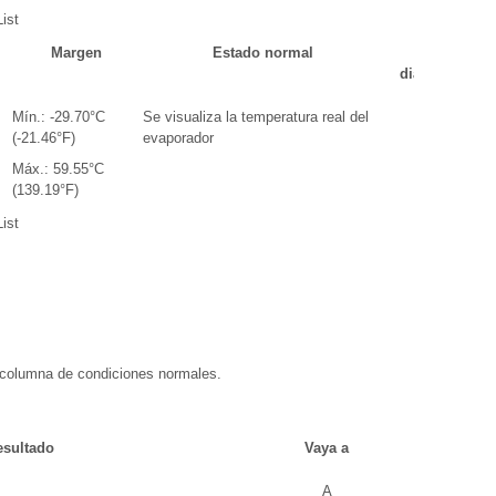
ist
Margen
Estado normal
Nota de
diagnóstico
Mín.: -29.70°C
Se visualiza la temperatura real del
-
(-21.46°F)
evaporador
Máx.: 59.55°C
(139.19°F)
ist
a columna de condiciones normales.
esultado
Vaya a
A