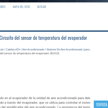
IORES
MAPA DEL SITIO
BUSCAR
 Circuito del sensor de temperatura del evaporador
culo
/
CalefacciÓn / Aire Acondicionado
/
Sistema De Aire Acondicionado (para
o del sensor de temperatura del evaporador (B1413)
lado en el evaporador de la unidad de aire acondicionado para detectar la
o a través del evaporador, que se utiliza para controlar el sistema del aire
TOYOTA
del amplificador del aire acondicionado. La resistencia del termistor del