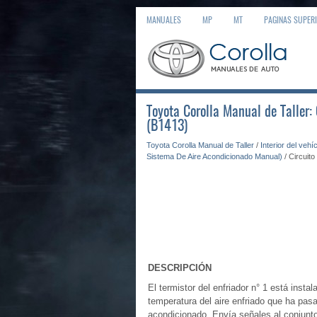
MANUALES
MP
MT
PAGINAS SUPER
Toyota Corolla Manual de Taller:
(B1413)
Toyota Corolla Manual de Taller
/
Interior del vehí
Sistema De Aire Acondicionado Manual)
/ Circuit
DESCRIPCIÓN
El termistor del enfriador n° 1 está insta
temperatura del aire enfriado que ha pasad
acondicionado. Envía señales al conjunto 