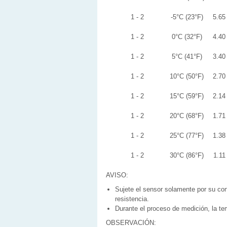
1 - 2
-5°C (23°F)
5.65
1 - 2
0°C (32°F)
4.40
1 - 2
5°C (41°F)
3.40
1 - 2
10°C (50°F)
2.70
1 - 2
15°C (59°F)
2.14
1 - 2
20°C (68°F)
1.71
1 - 2
25°C (77°F)
1.38
1 - 2
30°C (86°F)
1.11
AVISO:
Sujete el sensor solamente por su cone
resistencia.
Durante el proceso de medición, la te
OBSERVACIÓN: