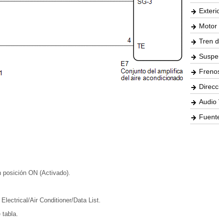
Exteri
Motor 
Tren d
Suspe
Freno
Direcc
Audio 
Fuente
n posición ON (Activado).
lectrical/Air Conditioner/Data List.
 tabla.