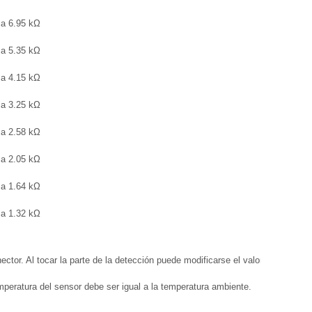
 a 6.95 kΩ
 a 5.35 kΩ
 a 4.15 kΩ
 a 3.25 kΩ
 a 2.58 kΩ
 a 2.05 kΩ
 a 1.64 kΩ
 a 1.32 kΩ
ctor. Al tocar la parte de la detección puede modificarse el valor de la
mperatura del sensor debe ser igual a la temperatura ambiente.