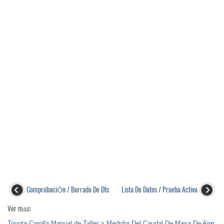
ComprobaciÓn / Borrado De Dtc
Lista De Datos / Prueba Activa
Ver más:
Toyota Corolla Manual de Taller > Medidor Del Caudal De Masa De Aire: