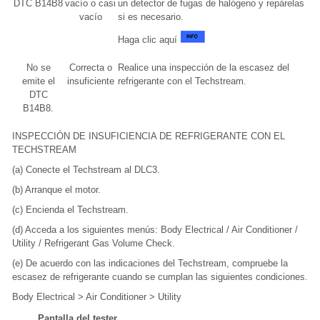
DTC B14B8
vacío o casi
un detector de fugas de halógeno y repárelas
vacío
si es necesario.
Haga clic aquí
No se
Correcta o
Realice una inspección de la escasez del
emite el
insuficiente
refrigerante con el Techstream.
DTC
B14B8.
INSPECCIÓN DE INSUFICIENCIA DE REFRIGERANTE CON EL
TECHSTREAM
(a) Conecte el Techstream al DLC3.
(b) Arranque el motor.
(c) Encienda el Techstream.
(d) Acceda a los siguientes menús: Body Electrical / Air Conditioner /
Utility / Refrigerant Gas Volume Check.
(e) De acuerdo con las indicaciones del Techstream, compruebe la
escasez de refrigerante cuando se cumplan las siguientes condiciones.
Body Electrical > Air Conditioner > Utility
Pantalla del tester