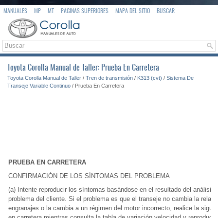
MANUALES
MP
MT
PAGINAS SUPERIORES
MAPA DEL SITIO
BUSCAR
Toyota Corolla Manual de Taller: Prueba En Carretera
Toyota Corolla Manual de Taller
/
Tren de transmisión
/
K313 (cvt)
/
Sistema De
Transeje Variable Continuo
/ Prueba En Carretera
PRUEBA EN CARRETERA
CONFIRMACIÓN DE LOS SÍNTOMAS DEL PROBLEMA
(a) Intente reproducir los síntomas basándose en el resultado del análisis 
problema del cliente. Si el problema es que el transeje no cambia la relaci
engranajes o la cambia a un régimen del motor incorrecto, realice la sigui
en carretera mientras consulta la tabla de variación velocidad y reproduce 