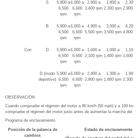
S
5,900 a
6,000 a
2,800 a
1,800 a
2,300 
6,500
6,600
3,400 rpm
2,300 rpm
2,900 r
rpm
rpm
B
5,900 a
6,000 a
4,900 a
3,000 a
4,200 
6,500
6,600
5,500 rpm
3,500 rpm
4,800 r
rpm
rpm
Con
D
5,900 a
6,000 a
1,600 a
1,000 a
1,100 
6,500
6,600
2,100 rpm
1,400 rpm
1,600 r
rpm
rpm
D (modo
5,900 a
6,000 a
2,400 a
1,300 a
1,900 
deportivo)
6,500
6,600
2,900 rpm
1,800 rpm
2,300 r
rpm
rpm
OBSERVACIÓN:
Cuando compruebe el régimen del motor a 80 km/h (50 mph) y a 100 km/h
compruebe el régimen del motor justo antes de aumentar la marcha del tra
Programa de enclavamiento
Posición de la palanca de
Estado de enclavamiento
cambios