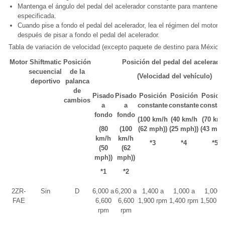
Mantenga el ángulo del pedal del acelerador constante para mantener l
especificada.
Cuando pise a fondo el pedal del acelerador, lea el régimen del motor j
después de pisar a fondo el pedal del acelerador.
Tabla de variación de velocidad (excepto paquete de destino para México)
Motor
Shiftmatic
Posición
Posición del pedal del acelerado
secuencial
de la
(Velocidad del vehículo)
deportivo
palanca
de
Pisado
Pisado
Posición
Posición
Posici
cambios
a
a
constante
constante
constan
fondo
fondo
(100 km/h
(40 km/h
(70 km/
(80
(100
(62 mph))
(25 mph))
(43 mph
km/h
km/h
*3
*4
*5
(50
(62
mph))
mph))
*1
*2
2ZR-
Sin
D
6,000 a
6,200 a
1,400 a
1,000 a
1,000 
FAE
6,600
6,600
1,900 rpm
1,400 rpm
1,500 r
rpm
rpm