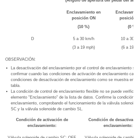
(Ángulo de apertura del pedal del ace
Enclavamiento en
Enclavamie
posición ON
posición
(10 %)
(0 %)
D
5 a 30 km/h
10 a 30 
(3 a 19 mph)
(6 a 19 
OBSERVACIÓN:
La desactivación del enclavamiento por el control de enclavamiento s
confirmar cuando las condiciones de activación de enclavamiento camb
condiciones de desactivación de enclavamiento como se muestra en la
tabla.
La condición de control de enclavamiento flexible no se puede verificar
elemento "Enclavamiento" de la lista de datos. Confirme la condición d
enclavamiento, comprobando el funcionamiento de la válvula solenoid
SC y la válvula solenoide de cambio SL.
Condición de activación de
Condición de desactivaci
enclavamiento:
enclavamiento:
Válvula solenoide de cambio SC: OFF
Válvula solenoide de cambio