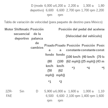
D (modo
6,000 a
6,200 a
2,200 a
1,300 a
1,800 
deportivo)
6,600
6,600
2,700 rpm
1,700 rpm
2,200 r
rpm
rpm
Tabla de variación de velocidad (para paquete de destino para México)
Motor
Shiftmatic
Posición
Posición del pedal del acelerado
secuencial
de la
(Velocidad del vehículo)
deportivo
palanca
de
Pisado
Pisado
Posición
Posición
Posici
cambios
a
a
constante
constante
constan
fondo
fondo
(100 km/h
(40 km/h
(70 km/
(80
(100
(62 mph))
(25 mph))
(43 mph
km/h
km/h
*3
*4
*5
(50
(62
mph))
mph))
*1
*2
2ZR-
Sin
D
5,900 a
6,000 a
1,600 a
1,000 a
1,100 
FAE
6,500
6,600
2,100 rpm
1,400 rpm
1,600 r
rpm
rpm