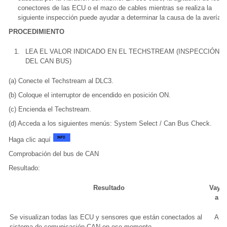
conectores de las ECU o el mazo de cables mientras se realiza la
siguiente inspección puede ayudar a determinar la causa de la avería.
PROCEDIMIENTO
1.
LEA EL VALOR INDICADO EN EL TECHSTREAM (INSPECCIÓN
DEL CAN BUS)
(a) Conecte el Techstream al DLC3.
(b) Coloque el interruptor de encendido en posición ON.
(c) Encienda el Techstream.
(d) Acceda a los siguientes menús: System Select / Can Bus Check.
Haga clic aquí
Comprobación del bus de CAN
Resultado:
Resultado
Vaya
a
Se visualizan todas las ECU y sensores que están conectados al
A
sistema de comunicación CAN en ese momento.