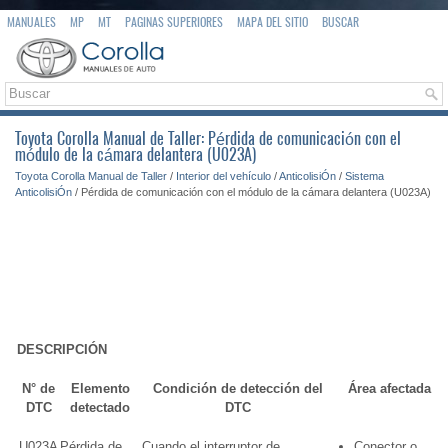
MANUALES
MP
MT
PAGINAS SUPERIORES
MAPA DEL SITIO
BUSCAR
Toyota Corolla Manual de Taller: Pérdida de comunicación con el
módulo de la cámara delantera (U023A)
Toyota Corolla Manual de Taller
/
Interior del vehículo
/
AnticolisiÓn
/
Sistema
AnticolisiÓn
/ Pérdida de comunicación con el módulo de la cámara delantera (U023A)
DESCRIPCIÓN
N° de
Elemento
Condición de detección del
Área afectada
DTC
detectado
DTC
U023A
Pérdida de
Cuando el interruptor de
Conector o