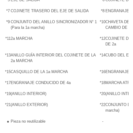
*7
COJINETE TRASERO DEL EJE DE SALIDA
*8
ENGRANAJE C
*9
CONJUNTO DEL ANILLO SINCRONIZADOR N° 1
*10
CHAVETA DE 
(Para la 1a marcha)
CAMBIO DE M
*11
2a MARCHA
*12
COJINETE DE
DE 2a
*13
ANILLO GUÍA INTERIOR DEL COJINETE DE LA
*14
CUBO DEL EMB
2a MARCHA
*15
CASQUILLO DE LA 1a MARCHA
*16
ENGRANAJE C
*17
ENGRANAJE CONDUCIDO DE 4a
*18
MARCHA ATRÁ
*19
(ANILLO INTERIOR)
*20
(ANILLO INTE
*21
(ANILLO EXTERIOR)
*22
CONJUNTO DEL
marcha)
●
Pieza no reutilizable
-