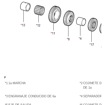
*1
1a MARCHA
*2
COJINETE DE
DE 1a
*3
ENGRANAJE CONDUCIDO DE 6a
*4
SEPARADOR D
*5
EJE DE SALIDA
*6
COJINETE DEL