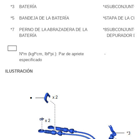
*3
BATERÍA
*4
SUBCONJUNTO D
*5
BANDEJA DE LA BATERÍA
*6
TAPA DE LA CUL
*7
PERNO DE LA ABRAZADERA DE LA
*8
SUBCONJUNTO D
BATERÍA
DEPURADOR DE
N*m (kgf*cm, lbf*pi.): Par de apriete
-
especificado
ILUSTRACIÓN