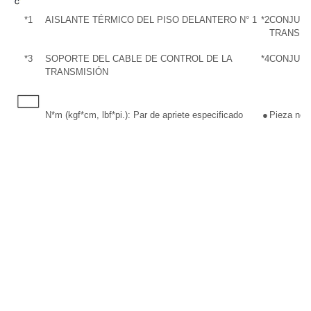
*1
AISLANTE TÉRMICO DEL PISO DELANTERO N° 1
*2
CONJUNT
TRANSMI
*3
SOPORTE DEL CABLE DE CONTROL DE LA
*4
CONJUNT
TRANSMISIÓN
N*m (kgf*cm, lbf*pi.): Par de apriete especificado
●
Pieza no r