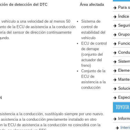
ción de detección del DTC
Área afectada
Para s
Índic
 vehículo a una velocidad de al menos 50
Sistema de
Seguri
unto de la ECU de asistencia a la conducción
control de
ería del sensor de dirección continuamente
estabilidad del
Grupo
gundo.
vehículo
Funci
ECU de control
de derrape
Condu
(conjunto del
actuador del
Siste
freno)
Elemen
Conjunto de la
ECU de
Mante
asistencia a la
conducción
Soluc
Especi
N
TOYOTA
asistencia a la conducción, sustitúyalo siempre por uno nuevo.
Inform
e asistencia a la conducción previamente instalado en otro
n la ECU de asistencia a la conducción no coincidirá con la
Inter