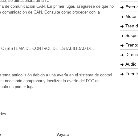
tado, se almacenará un DTC.
stema de comunicación CAN. En primer lugar, asegúrese de que no
Exteri
de comunicación de CAN. Consulte cómo proceder con la
Motor 
Tren d
Suspe
Freno
C (SISTEMA DE CONTROL DE ESTABILIDAD DEL
Direcc
Audio 
Fuente
ema anticolisión debido a una avería en el sistema de control
, es necesario comprobar y localizar la avería del DTC del
culo en primer lugar.
des
o
Vaya a