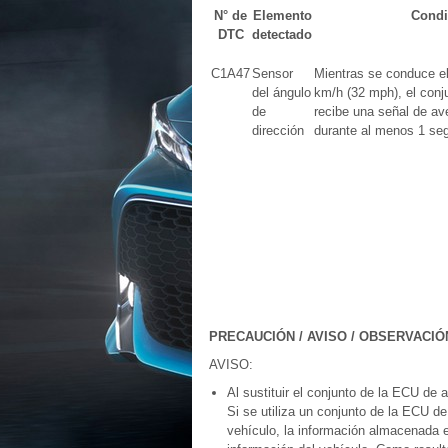
N° de
Elemento
Condi
DTC
detectado
C1A47
Sensor
Mientras se conduce el
del ángulo
km/h (32 mph), el conj
de
recibe una señal de av
dirección
durante al menos 1 se
PRECAUCIÓN / AVISO / OBSERVACIÓ
AVISO:
Al sustituir el conjunto de la ECU de 
Si se utiliza un conjunto de la ECU d
vehículo, la información almacenada e