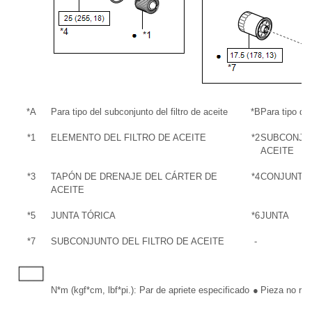
*A
Para tipo del subconjunto del filtro de aceite
*B
Para tipo del
*1
ELEMENTO DEL FILTRO DE ACEITE
*2
SUBCONJUN
ACEITE
*3
TAPÓN DE DRENAJE DEL CÁRTER DE
*4
CONJUNTO 
ACEITE
*5
JUNTA TÓRICA
*6
JUNTA
*7
SUBCONJUNTO DEL FILTRO DE ACEITE
-
N*m (kgf*cm, lbf*pi.): Par de apriete especificado
●
Pieza no reut