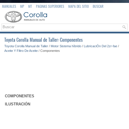
MANUALES
MP
MT
PAGINAS SUPERIORES
MAPA DEL SITIO
BUSCAR
Toyota Corolla Manual de Taller: Componentes
Toyota Corolla Manual de Taller
/
Motor Sistema híbrido
/
LubricaciÓn Del 2zr-fae
/
Aceite Y Filtro De Aceite
/ Componentes
COMPONENTES
ILUSTRACIÓN