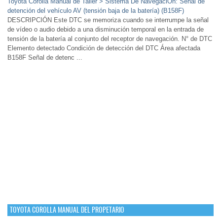
Toyota Corolla Manual de Taller > Sistema De NavegaciÓn: Señal de
detención del vehículo AV (tensión baja de la batería) (B158F)
DESCRIPCIÓN Este DTC se memoriza cuando se interrumpe la señal
de vídeo o audio debido a una disminución temporal en la entrada de
tensión de la batería al conjunto del receptor de navegación. N° de DTC
Elemento detectado Condición de detección del DTC Área afectada
B158F Señal de detenc ...
TOYOTA COROLLA MANUAL DEL PROPETARIO