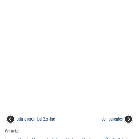
LubricaciÓn Del 2zr-fae
Componentes
Ver más: