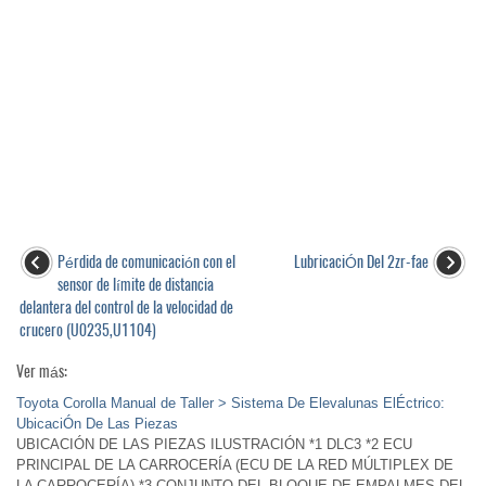
Pérdida de comunicación con el
LubricaciÓn Del 2zr-fae
sensor de límite de distancia
delantera del control de la velocidad de
crucero (U0235,U1104)
Ver más:
Toyota Corolla Manual de Taller > Sistema De Elevalunas ElÉctrico:
UbicaciÓn De Las Piezas
UBICACIÓN DE LAS PIEZAS ILUSTRACIÓN *1 DLC3 *2 ECU
PRINCIPAL DE LA CARROCERÍA (ECU DE LA RED MÚLTIPLEX DE
LA CARROCERÍA) *3 CONJUNTO DEL BLOQUE DE EMPALMES DEL