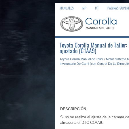
MANUALES
MP
MT
PAGINAS SUPER
Toyota Corolla Manual de Taller:
ajustado (C1AA9)
Toyota Corolla Manual de Taller
/
Motor Sistema h
Involuntario De Carril (con Control De La Direcció
DESCRIPCIÓN
Si no se realiza el ajuste de la cámara 
almacena el DTC C1AA9.