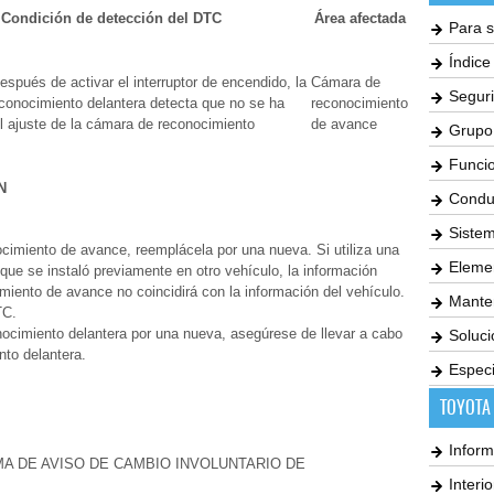
Condición de detección del DTC
Área afectada
Para s
Índic
spués de activar el interruptor de encendido, la
Cámara de
Seguri
conocimiento delantera detecta que no se ha
reconocimiento
l ajuste de la cámara de reconocimiento
de avance
Grupo
Funci
N
Condu
Siste
cimiento de avance, reemplácela por una nueva. Si utiliza una
Elemen
ue se instaló previamente en otro vehículo, la información
iento de avance no coincidirá con la información del vehículo.
Mante
TC.
nocimiento delantera por una nueva, asegúrese de llevar a cabo
Soluc
nto delantera.
Especi
TOYOTA
Inform
A DE AVISO DE CAMBIO INVOLUNTARIO DE
Interi