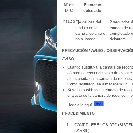
N° de
Elemento
DTC
detectado
C1AA9
Eje del haz del
2 segundos de
módulo de la
cámara de re
cámara delantero
completado e
no ajustado
delantera.
PRECAUCIÓN / AVISO / OBSERVACIÓ
AVISO:
Cuando sustituya la cámara de recono
cámara de reconocimiento de avance q
almacenada en la cámara de reconocim
Como resultado, se almacenará un D
Si se ha sustituido la cámara de reco
el ajuste de la cámara de reconocimie
Haga clic aquí
PROCEDIMIENTO
1.
COMPRUEBE LOS DTC (SISTEM
CARRIL)