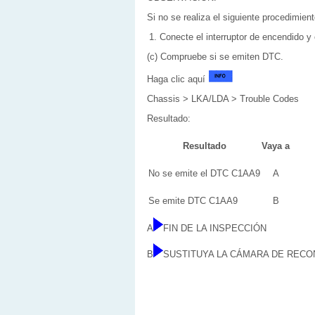
Si no se realiza el siguiente procedimie
Conecte el interruptor de encendido 
(c) Compruebe si se emiten DTC.
Haga clic aquí
Chassis > LKA/LDA > Trouble Codes
Resultado:
Resultado
Vaya a
No se emite el DTC C1AA9
A
Se emite DTC C1AA9
B
A
FIN DE LA INSPECCIÓN
B
SUSTITUYA LA CÁMARA DE REC