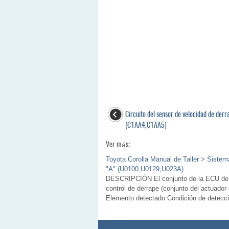
Circuito del sensor de velocidad de derr
(C1AA4,C1AA5)
Ver más:
Toyota Corolla Manual de Taller > Sist
"A" (U0100,U0129,U023A)
DESCRIPCIÓN El conjunto de la ECU de l
control de derrape (conjunto del actuado
Elemento detectado Condición de detecci