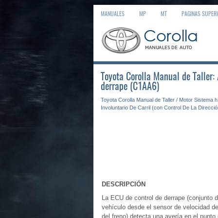
MANUALES
MP
MT
PAGINAS SUPER
Toyota Corolla Manual de Taller: 
derrape (C1AA6)
Toyota Corolla Manual de Taller
/
Motor Sistema h
Involuntario De Carril (con Control De La Direcció
DESCRIPCIÓN
La ECU de control de derrape (conjunto de
vehículo desde el sensor de velocidad de
del freno) detecta una avería en el punto