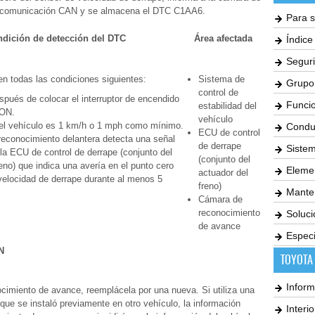
la comunicación CAN y se almacena el DTC C1AA6.
Para s
dición de detección del DTC
Área afectada
Índic
Seguri
 todas las condiciones siguientes:
Sistema de
Grupo
control de
pués de colocar el interruptor de encendido
Funci
estabilidad del
 ON.
vehículo
del vehículo es 1 km/h o 1 mph como mínimo.
Condu
ECU de control
econocimiento delantera detecta una señal
de derrape
Siste
la ECU de control de derrape (conjunto del
(conjunto del
reno) que indica una avería en el punto cero
Elemen
actuador del
velocidad de derrape durante al menos 5
freno)
Mante
Cámara de
reconocimiento
Soluc
de avance
Especi
N
TOYOTA
Inform
cimiento de avance, reemplácela por una nueva. Si utiliza una
ue se instaló previamente en otro vehículo, la información
Interi