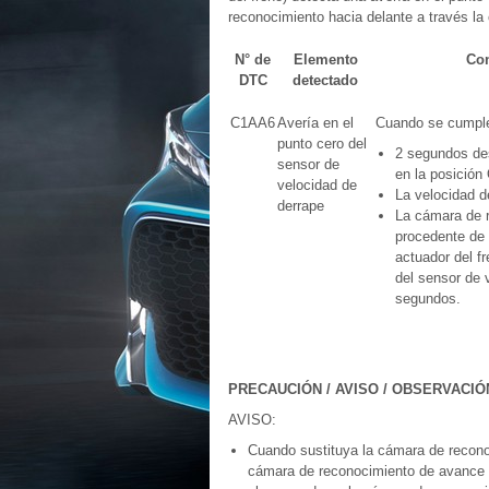
reconocimiento hacia delante a través 
N° de
Elemento
Con
DTC
detectado
C1AA6
Avería en el
Cuando se cumplen
punto cero del
2 segundos des
sensor de
en la posición
velocidad de
La velocidad 
derrape
La cámara de r
procedente de 
actuador del f
del sensor de 
segundos.
PRECAUCIÓN / AVISO / OBSERVACIÓ
AVISO:
Cuando sustituya la cámara de recono
cámara de reconocimiento de avance q