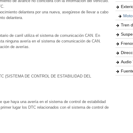
iento de avance no coincidirá con la información del vehículo.
TC.
Exteri
nocimiento delantera por una nueva, asegúrese de llevar a cabo
Moto
nto delantera.
Tren d
Suspe
tario de carril utiliza el sistema de comunicación CAN. En
ista ninguna avería en el sistema de comunicación de CAN.
Freno
ación de averías.
Direcc
Audio 
Fuente
C (SISTEMA DE CONTROL DE ESTABILIDAD DEL
 que haya una avería en el sistema de control de estabilidad
primer lugar los DTC relacionados con el sistema de control de