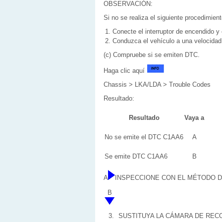
OBSERVACIÓN:
Si no se realiza el siguiente procedimie
Conecte el interruptor de encendido 
Conduzca el vehículo a una velocida
(c) Compruebe si se emiten DTC.
Haga clic aquí
Chassis > LKA/LDA > Trouble Codes
Resultado:
Resultado
Vaya a
No se emite el DTC C1AA6
A
Se emite DTC C1AA6
B
A
INSPECCIONE CON EL MÉTODO 
B
3.
SUSTITUYA LA CÁMARA DE REC