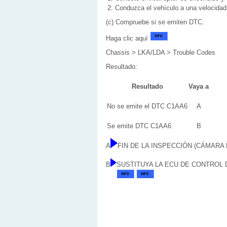
Conduzca el vehículo a una velocida
(c) Compruebe si se emiten DTC.
Haga clic aquí
Chassis > LKA/LDA > Trouble Codes
Resultado:
Resultado
Vaya a
No se emite el DTC C1AA6
A
Se emite DTC C1AA6
B
A
FIN DE LA INSPECCIÓN (CÁMAR
B
SUSTITUYA LA ECU DE CONTROL