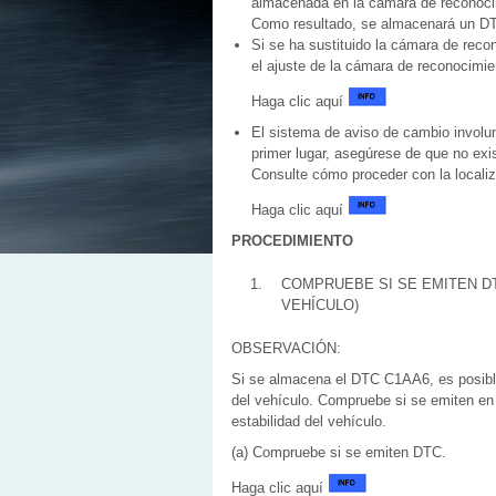
almacenada en la cámara de reconocim
Como resultado, se almacenará un D
Si se ha sustituido la cámara de reco
el ajuste de la cámara de reconocimie
Haga clic aquí
El sistema de aviso de cambio involun
primer lugar, asegúrese de que no ex
Consulte cómo proceder con la localiz
Haga clic aquí
PROCEDIMIENTO
1.
COMPRUEBE SI SE EMITEN DT
VEHÍCULO)
OBSERVACIÓN:
Si se almacena el DTC C1AA6, es posible
del vehículo. Compruebe si se emiten en 
estabilidad del vehículo.
(a) Compruebe si se emiten DTC.
Haga clic aquí