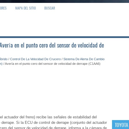
IORES
MAPA DEL SITIO
BUSCAR
Avería en el punto cero del sensor de velocidad de
íbrido
/
Control De La Velocidad De Crucero
/
Sistema De Alerta De Cambio
n)
/ Avería en el punto cero del sensor de velocidad de derrape (C1AA6)
l actuador del freno) recibe las señales de estabilidad del
 derrape. Si la ECU de control de derrape (conjunto del actuador
TOYOTA
 cero del sensor de velocidad de derrape, informa a la cámara de