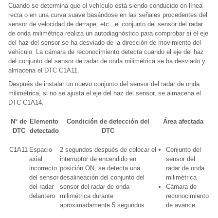
Cuando se determina que el vehículo está siendo conducido en línea
recta o en una curva suave basándose en las señales procedentes del
sensor de velocidad de derrape, etc., el conjunto del sensor del radar
de onda milimétrica realiza un autodiagnóstico para comprobar si el eje
del haz del sensor se ha desviado de la dirección de movimiento del
vehículo. La cámara de reconocimiento detecta cuando el eje del haz
del conjunto del sensor de radar de onda milimétrica se ha desviado y
almacena el DTC C1A11.
Después de instalar un nuevo conjunto del sensor del radar de onda
milimétrica, si no se ajusta el eje del haz del sensor, se almacena el
DTC C1A14.
N° de
Elemento
Condición de detección del
Área afectada
DTC
detectado
DTC
C1A11
Espacio
2 segundos después de colocar el
Conjunto del
axial
interruptor de encendido en
sensor del
incorrecto
posición ON, se detecta una
radar de onda
del sensor
desalineación del conjunto del
milimétrica
del radar
sensor del radar de onda
Cámara de
delantero
milimétrica durante
reconocimiento
aproximadamente 5 segundos.
de avance