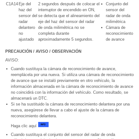
C1A14
Eje del
2 segundos después de colocar el
Conjunto del
haz del
interruptor de encendido en ON,
sensor del
sensor del
se detecta que el alineamiento del
radar de onda
radar
eje del haz del sensor del radar
milimétrica
delantero
de onda milimétrica no se
Cámara de
no
completa durante
reconocimiento
ajustado
aproximadamente 5 segundos.
de avance
PRECAUCIÓN / AVISO / OBSERVACIÓN
AVISO:
Cuando sustituya la cámara de reconocimiento de avance,
reemplácela por una nueva. Si utiliza una cámara de reconocimiento
de avance que se instaló previamente en otro vehículo, la
información almacenada en la cámara de reconocimiento de avance
no coincidirá con la información del vehículo. Como resultado, se
almacenará un DTC.
Si se ha sustituido la cámara de reconocimiento delantera por una
nueva, asegúrese de llevar a cabo el ajuste de la cámara de
reconocimiento delantera.
Haga clic aquí
Cuando sustituya el conjunto del sensor del radar de onda