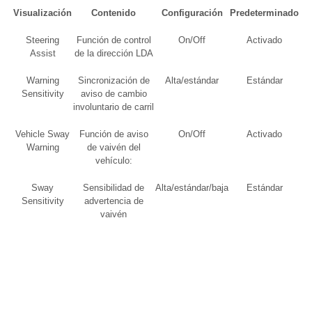
Visualización
Contenido
Configuración
Predeterminado
Steering
Función de control
On/Off
Activado
Assist
de la dirección LDA
Warning
Sincronización de
Alta/estándar
Estándar
Sensitivity
aviso de cambio
involuntario de carril
Vehicle Sway
Función de aviso
On/Off
Activado
Warning
de vaivén del
vehículo:
Sway
Sensibilidad de
Alta/estándar/baja
Estándar
Sensitivity
advertencia de
vaivén