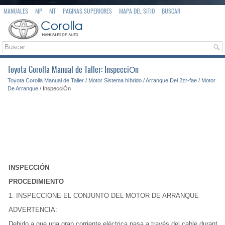
MANUALES
MP
MT
PAGINAS SUPERIORES
MAPA DEL SITIO
BUSCAR
Toyota Corolla Manual de Taller: InspecciÓn
Toyota Corolla Manual de Taller
/
Motor Sistema híbrido
/
Arranque Del 2zr-fae
/
Motor
De Arranque
/ InspecciÓn
INSPECCIÓN
PROCEDIMIENTO
1. INSPECCIONE EL CONJUNTO DEL MOTOR DE ARRANQUE
ADVERTENCIA:
Debido a que una gran corriente eléctrica pasa a través del cable durante