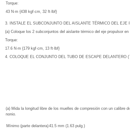
Torque:
43 N·m {438 kgf·cm, 32 ft·lbf}
3. INSTALE EL SUBCONJUNTO DEL AISLANTE TÉRMICO DEL EJE 
(a) Coloque los 2 subconjuntos del aislante térmico del eje propulsor en el 
Torque:
17.6 N·m {179 kgf·cm, 13 ft·lbf}
4. COLOQUE EL CONJUNTO DEL TUBO DE ESCAPE DELANTERO (TWC: Cat
(a) Mida la longitud libre de los muelles de compresión con un calibre de
nonio.
Mínimo (parte delantera)
41.5 mm (1.63 pulg.)