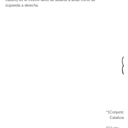
izquierda a derecha.
*1
Conjunto d
Catalizador