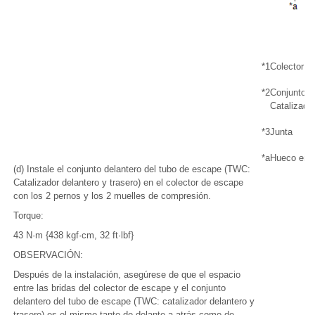
*1
Colector d
*2
Conjunto d
Catalizador
*3
Junta
*a
Hueco entr
(d) Instale el conjunto delantero del tubo de escape (TWC:
Catalizador delantero y trasero) en el colector de escape
con los 2 pernos y los 2 muelles de compresión.
Torque:
43 N·m {438 kgf·cm, 32 ft·lbf}
OBSERVACIÓN:
Después de la instalación, asegúrese de que el espacio
entre las bridas del colector de escape y el conjunto
delantero del tubo de escape (TWC: catalizador delantero y
trasero) es el mismo tanto de delante a atrás como de