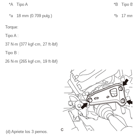
*A
Tipo A
*B
Tipo B
*a
18 mm (0.709 pulg.)
*b
17 mm (0
Torque:
Tipo A :
37 N·m {377 kgf·cm, 27 ft·lbf}
Tipo B :
26 N·m {265 kgf·cm, 19 ft·lbf}
(d) Apriete los 3 pernos.