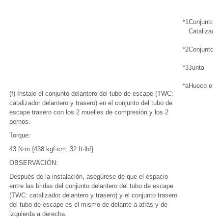
*1
Conjunto d
Catalizador
*2
Conjunto d
*3
Junta
*a
Hueco entr
(f) Instale el conjunto delantero del tubo de escape (TWC:
catalizador delantero y trasero) en el conjunto del tubo de
escape trasero con los 2 muelles de compresión y los 2
pernos.
Torque:
43 N·m {438 kgf·cm, 32 ft·lbf}
OBSERVACIÓN:
Después de la instalación, asegúrese de que el espacio
entre las bridas del conjunto delantero del tubo de escape
(TWC: catalizador delantero y trasero) y el conjunto trasero
del tubo de escape es el mismo de delante a atrás y de
izquierda a derecha.