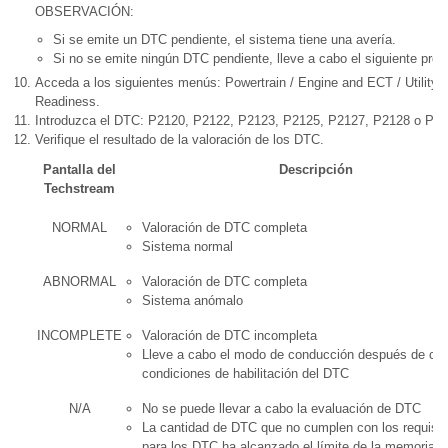
OBSERVACIÓN:
Si se emite un DTC pendiente, el sistema tiene una avería.
Si no se emite ningún DTC pendiente, lleve a cabo el siguiente proc
Acceda a los siguientes menús: Powertrain / Engine and ECT / Utility / 
Readiness.
Introduzca el DTC: P2120, P2122, P2123, P2125, P2127, P2128 o P21
Verifique el resultado de la valoración de los DTC.
Pantalla del
Descripción
Techstream
NORMAL
Valoración de DTC completa
Sistema normal
ABNORMAL
Valoración de DTC completa
Sistema anómalo
INCOMPLETE
Valoración de DTC incompleta
Lleve a cabo el modo de conducción después de con
condiciones de habilitación del DTC
N/A
No se puede llevar a cabo la evaluación de DTC
La cantidad de DTC que no cumplen con los requisit
para los DTC ha alcanzado el límite de la memoria 