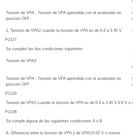
me
Tensión de VPA - Tensión de VPA aprendida con el acelerador en
0.
posición OFF
má
2. Tensión de VPA2 cuando la tensión de VPA es de 0.4 a 3.45 V
4.
P2127
Se cumplen las dos condiciones siguientes
-
Tensión de VPA2
1.
me
Tensión de VPA - Tensión de VPA aprendida con el acelerador en
0.
posición OFF
má
P2128
Tensión de VPA2 cuando la tensión de VPA es de 0.4 a 3.45 V
4.8 V o m
P2138
Se cumple alguna de las siguientes condiciones
A o B
A. Diferencia entre la tensión de VPA y de VPA2
0.02 V o menos