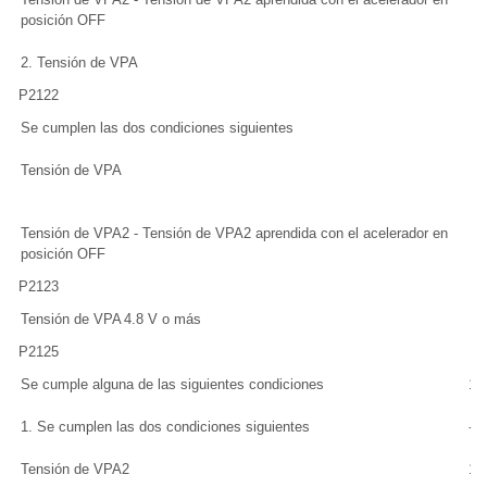
posición OFF
m
2. Tensión de VPA
4.
P2122
Se cumplen las dos condiciones siguientes
-
Tensión de VPA
0.
m
Tensión de VPA2 - Tensión de VPA2 aprendida con el acelerador en
0.
posición OFF
m
P2123
Tensión de VPA
4.8 V o más
P2125
Se cumple alguna de las siguientes condiciones
1 
1. Se cumplen las dos condiciones siguientes
-
Tensión de VPA2
1.