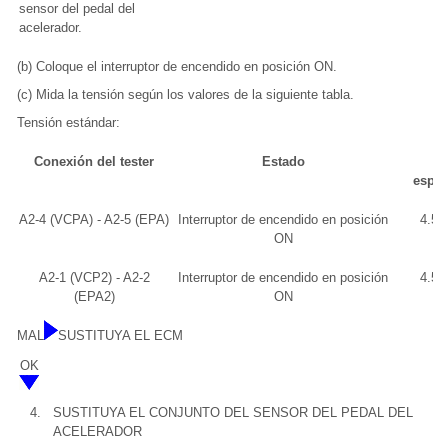
sensor del pedal del
acelerador.
(b) Coloque el interruptor de encendido en posición ON.
(c) Mida la tensión según los valores de la siguiente tabla.
Tensión estándar:
Conexión del tester
Estado
V
espec
A2-4 (VCPA) - A2-5 (EPA)
Interruptor de encendido en posición
4.5 
ON
A2-1 (VCP2) - A2-2
Interruptor de encendido en posición
4.5 
(EPA2)
ON
MAL
SUSTITUYA EL ECM
OK
4.
SUSTITUYA EL CONJUNTO DEL SENSOR DEL PEDAL DEL
ACELERADOR