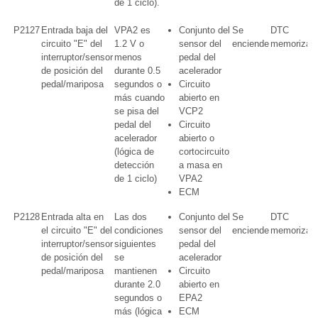
de 1 ciclo).
P2127
Entrada baja del
VPA2 es
Conjunto del
Se
DTC
circuito "E" del
1.2 V o
sensor del
enciende
memorizad
interruptor/sensor
menos
pedal del
de posición del
durante 0.5
acelerador
pedal/mariposa
segundos o
Circuito
más cuando
abierto en
se pisa del
VCP2
pedal del
Circuito
acelerador
abierto o
(lógica de
cortocircuito
detección
a masa en
de 1 ciclo)
VPA2
ECM
P2128
Entrada alta en
Las dos
Conjunto del
Se
DTC
el circuito "E" del
condiciones
sensor del
enciende
memorizad
interruptor/sensor
siguientes
pedal del
de posición del
se
acelerador
pedal/mariposa
mantienen
Circuito
durante 2.0
abierto en
segundos o
EPA2
más (lógica
ECM