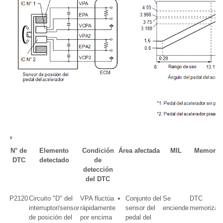
N° de
Elemento
Condición
Área afectada
MIL
Memoria
DTC
detectado
de
detección
del DTC
P2120
Circuito "D" del
VPA fluctúa
Conjunto del
Se
DTC
interruptor/sensor
rápidamente
sensor del
enciende
memorizad
de posición del
por encima
pedal del