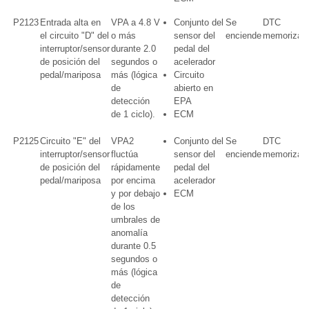
P2123
Entrada alta en
VPA a 4.8 V
Conjunto del
Se
DTC
el circuito "D" del
o más
sensor del
enciende
memorizad
interruptor/sensor
durante 2.0
pedal del
de posición del
segundos o
acelerador
pedal/mariposa
más (lógica
Circuito
de
abierto en
detección
EPA
de 1 ciclo).
ECM
P2125
Circuito "E" del
VPA2
Conjunto del
Se
DTC
interruptor/sensor
fluctúa
sensor del
enciende
memorizad
de posición del
rápidamente
pedal del
pedal/mariposa
por encima
acelerador
y por debajo
ECM
de los
umbrales de
anomalía
durante 0.5
segundos o
más (lógica
de
detección