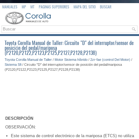
MANUALES
MP
MT
PAGINAS SUPERIORES
MAPA DEL SITIO
BUSCAR
Toyota Corolla Manual de Taller: Circuito "D" del interruptor/sensor de
posición del pedal/mariposa
(P2120,P2122,P2123,P2125,P2127,P2128,P2138)
Toyota Corolla Manual de Taller
/
Motor Sistema híbrido
/
2zr-fae (control Del Motor)
/
Sistema Sfi
/ Circuito "D" del interruptor/sensor de posición del pedal/mariposa
(P2120,P2122,P2123,P2125,P2127,P2128,P2138)
DESCRIPCIÓN
OBSERVACIÓN:
Este sistema de control electrónico de la mariposa (ETCS) no utiliza u