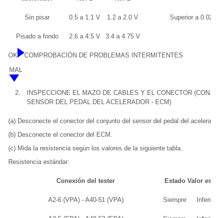
Sin pisar
0.5 a 1.1 V
1.2 a 2.0 V
Superior a 0.02 
Pisado a fondo
2.6 a 4.5 V
3.4 a 4.75 V
OK
COMPROBACIÓN DE PROBLEMAS INTERMITENTES
MAL
2.
INSPECCIONE EL MAZO DE CABLES Y EL CONECTOR (CONJU
SENSOR DEL PEDAL DEL ACELERADOR - ECM)
(a) Desconecte el conector del conjunto del sensor del pedal del acelerado
(b) Desconecte el conector del ECM.
(c) Mida la resistencia según los valores de la siguiente tabla.
Resistencia estándar:
Conexión del tester
Estado
Valor esp
A2-6 (VPA) - A40-51 (VPA)
Siempre
Inferior