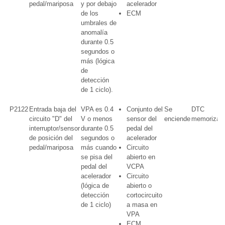
pedal/mariposa
y por debajo
acelerador
de los
ECM
umbrales de
anomalía
durante 0.5
segundos o
más (lógica
de
detección
de 1 ciclo).
P2122
Entrada baja del
VPA es 0.4
Conjunto del
Se
DTC
circuito "D" del
V o menos
sensor del
enciende
memorizad
interruptor/sensor
durante 0.5
pedal del
de posición del
segundos o
acelerador
pedal/mariposa
más cuando
Circuito
se pisa del
abierto en
pedal del
VCPA
acelerador
Circuito
(lógica de
abierto o
detección
cortocircuito
de 1 ciclo)
a masa en
VPA
ECM