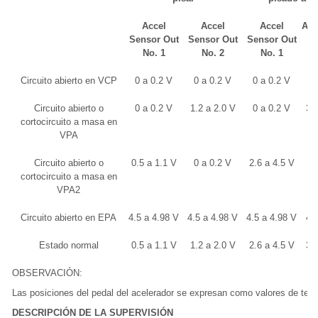
Accel
Accel
Accel
Acc
Sensor Out
Sensor Out
Sensor Out
O
No. 1
No. 2
No. 1
Circuito abierto en VCP
0 a 0.2 V
0 a 0.2 V
0 a 0.2 V
0
Circuito abierto o
0 a 0.2 V
1.2 a 2.0 V
0 a 0.2 V
3.
cortocircuito a masa en
VPA
Circuito abierto o
0.5 a 1.1 V
0 a 0.2 V
2.6 a 4.5 V
0
cortocircuito a masa en
VPA2
Circuito abierto en EPA
4.5 a 4.98 V
4.5 a 4.98 V
4.5 a 4.98 V
4.
Estado normal
0.5 a 1.1 V
1.2 a 2.0 V
2.6 a 4.5 V
3.
OBSERVACIÓN:
Las posiciones del pedal del acelerador se expresan como valores de tens
DESCRIPCIÓN DE LA SUPERVISIÓN