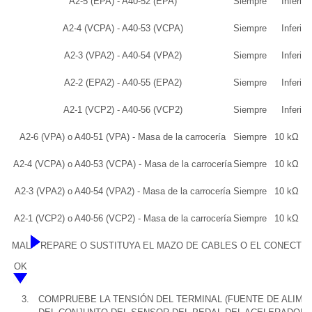
A2-5 (EPA) - A40-52 (EPA)
Siempre
Inferior
A2-4 (VCPA) - A40-53 (VCPA)
Siempre
Inferior
A2-3 (VPA2) - A40-54 (VPA2)
Siempre
Inferior
A2-2 (EPA2) - A40-55 (EPA2)
Siempre
Inferior
A2-1 (VCP2) - A40-56 (VCP2)
Siempre
Inferior
A2-6 (VPA) o A40-51 (VPA) - Masa de la carrocería
Siempre
10 kΩ o s
A2-4 (VCPA) o A40-53 (VCPA) - Masa de la carrocería
Siempre
10 kΩ o s
A2-3 (VPA2) o A40-54 (VPA2) - Masa de la carrocería
Siempre
10 kΩ o s
A2-1 (VCP2) o A40-56 (VCP2) - Masa de la carrocería
Siempre
10 kΩ o s
MAL
REPARE O SUSTITUYA EL MAZO DE CABLES O EL CONECTO
OK
3.
COMPRUEBE LA TENSIÓN DEL TERMINAL (FUENTE DE ALIME