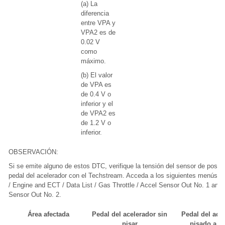
(a) La
diferencia
entre VPA y
VPA2 es de
0.02 V
como
máximo.
(b) El valor
de VPA es
de 0.4 V o
inferior y el
de VPA2 es
de 1.2 V o
inferior.
OBSERVACIÓN:
Si se emite alguno de estos DTC, verifique la tensión del sensor de posici
pedal del acelerador con el Techstream. Acceda a los siguientes menús: 
/ Engine and ECT / Data List / Gas Throttle / Accel Sensor Out No. 1 and
Sensor Out No. 2.
Área afectada
Pedal del acelerador sin
Pedal del ace
pisar
pisado a f