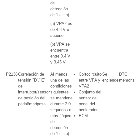
de
detección
de 1 ciclo):
(a) VPA2 es
de 4.8 V o
superior.
(b) VPA se
encuentra
entre 0.4 V
y 3.45 V.
P2138
Correlación de
Al menos
Cortocircuito
Se
DTC
tensión "D"/"E"
una de las
entre VPA y
enciende
memorizad
del
condiciones
VPA2
interruptor/sensor
siguientes
Conjunto del
de posición del
se mantiene
sensor del
pedal/mariposa
durante 2.0
pedal del
segundos o
acelerador
más (lógica
ECM
de
detección
de 1 ciclo):