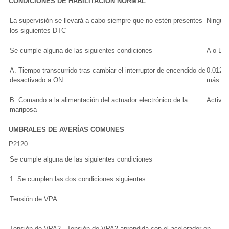
CONDICIONES DE HABILITACIÓN NORMAL
La supervisión se llevará a cabo siempre que no estén presentes
Ningun
los siguientes DTC
Se cumple alguna de las siguientes condiciones
A o B
A. Tiempo transcurrido tras cambiar el interruptor de encendido de
0.012 
desactivado a ON
más
B. Comando a la alimentación del actuador electrónico de la
Activa
mariposa
UMBRALES DE AVERÍAS COMUNES
P2120
Se cumple alguna de las siguientes condiciones
1 
1. Se cumplen las dos condiciones siguientes
-
Tensión de VPA
0.
m
Tensión de VPA2 - Tensión de VPA2 aprendida con el acelerador en
0.