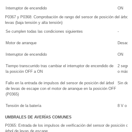
Interruptor de encendido
ON
P0367 y P0368: Comprobación de rango del sensor de posición del árbol 
levas (baja tensión y alta tensión)
Se cumplen todas las condiciones siguientes
-
Motor de arranque
Desacti
Interruptor de encendido
ON
Tiempo transcurrido tras cambiar el interruptor de encendido de
2 segun
la posición OFF a ON
o más
Fallo en la entrada de impulsos del sensor de posición del árbol
Sin dete
de levas de escape con el motor de arranque en la posición OFF
(P0365)
Tensión de la batería
8 V o m
UMBRALES DE AVERÍAS COMUNES
P0365: Entrada de los impulsos de verificación del sensor de posición del
árbol de levas de escape