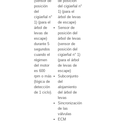
(sensor de
de posición
posición
del cigüeñal n°
del
1) (para el
cigüeñal n°
árbol de levas
1) (para el
de escape)
árbol de
Sensor de
levas de
posición del
escape)
árbol de levas
durante 5
(sensor de
segundos
posición del
cuando el
cigüeñal n° 1)
régimen
(para el árbol
del motor
de levas de
es 600
escape)
rpm o más
Subconjunto
(lógica de
del
detección
alojamiento
de 1 ciclo).
del árbol de
levas
Sincronización
de las
válvulas
ECM