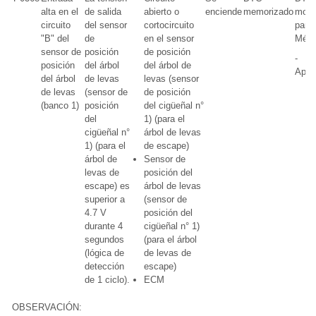
alta en el
de salida
abierto o
enciende
memorizado
mode
circuito
del sensor
cortocircuito
para
"B" del
de
en el sensor
Méxi
sensor de
posición
de posición
-
posición
del árbol
del árbol de
Aplic
del árbol
de levas
levas (sensor
de levas
(sensor de
de posición
(banco 1)
posición
del cigüeñal n°
del
1) (para el
cigüeñal n°
árbol de levas
1) (para el
de escape)
árbol de
Sensor de
levas de
posición del
escape) es
árbol de levas
superior a
(sensor de
4.7 V
posición del
durante 4
cigüeñal n° 1)
segundos
(para el árbol
(lógica de
de levas de
detección
escape)
de 1 ciclo).
ECM
OBSERVACIÓN: