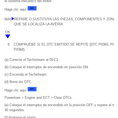
el sistema mecánico del motor.
Haga clic aquí
MAL
REPARE O SUSTITUYA LAS PIEZAS, COMPONENTES Y ZONA 
QUE SE LOCALIZA LA AVERÍA
OK
8.
COMPRUEBE SI EL DTC EMITIDO SE REPITE (DTC P0365, P036
P0368)
(a) Conecte el Techstream al DLC3.
(b) Coloque el interruptor de encendido en posición ON.
(c) Encienda el Techstream.
(d) Borre los DTC.
Haga clic aquí
Powertrain > Engine and ECT > Clear DTCs
(e) Coloque el interruptor de encendido en la posición OFF y espere al me
30 segundos.
(f) Arranque el motor.