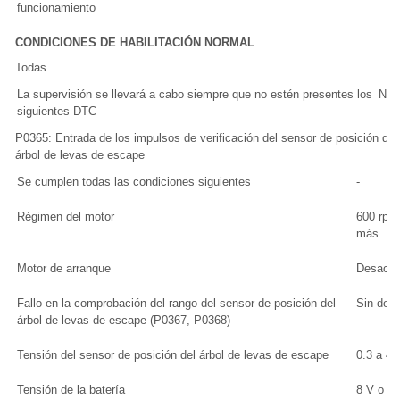
funcionamiento
CONDICIONES DE HABILITACIÓN NORMAL
Todas
La supervisión se llevará a cabo siempre que no estén presentes los
Nin
siguientes DTC
P0365: Entrada de los impulsos de verificación del sensor de posición del
árbol de levas de escape
Se cumplen todas las condiciones siguientes
-
Régimen del motor
600 rpm
más
Motor de arranque
Desacti
Fallo en la comprobación del rango del sensor de posición del
Sin dete
árbol de levas de escape (P0367, P0368)
Tensión del sensor de posición del árbol de levas de escape
0.3 a 4.
Tensión de la batería
8 V o m