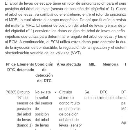
El árbol de levas de escape tiene un rotor de sincronización para el senso
posición del árbol de levas (sensor de posición del cigüeñal n° 1). Cuando 
el árbol de levas, va cambiando el entrehierro entre el rotor de sincronizac
el MRE, lo cual afecta al campo magnético. De ahí que fluctúe la resisten
del material MRE. El sensor de posición del árbol de levas (sensor de pos
del cigüeñal n° 1) convierte los datos de giro del árbol de levas en señales
impulsos que utiliza para determinar el ángulo del árbol de levas, y las en
al ECM. A continuación, el ECM utiliza estos datos para controlar la durac
de la inyección de combustible, la regulación de la inyección y el sistema
sincronización variable de las válvulas (VVT).
N° de
Elemento
Condición
Área afectada
MIL
Memoria
No
DTC
detectado
de
detección
del DTC
P0365
Circuito
No existe
Circuito
Se
DTC
DTC 
"B" del
la señal
abierto o
enciende
memorizado
mode
sensor de
del sensor
cortocircuito
para
posición
de
en el sensor
Méxi
del árbol
posición
de posición
-
de levas
del árbol
del árbol de
Aplic
(banco 1)
de levas
levas (sensor