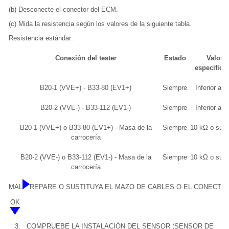
(b) Desconecte el conector del ECM.
(c) Mida la resistencia según los valores de la siguiente tabla.
Resistencia estándar:
Conexión del tester
Estado
Valor
especifica
B20-1 (VVE+) - B33-80 (EV1+)
Siempre
Inferior a 1
B20-2 (VVE-) - B33-112 (EV1-)
Siempre
Inferior a 1
B20-1 (VVE+) o B33-80 (EV1+) - Masa de la
Siempre
10 kΩ o supe
carrocería
B20-2 (VVE-) o B33-112 (EV1-) - Masa de la
Siempre
10 kΩ o supe
carrocería
MAL
REPARE O SUSTITUYA EL MAZO DE CABLES O EL CONECTO
OK
3.
COMPRUEBE LA INSTALACIÓN DEL SENSOR (SENSOR DE