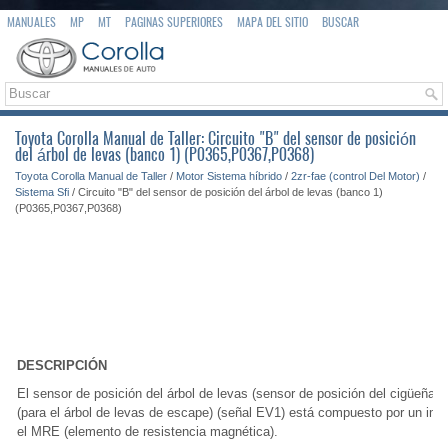
MANUALES
MP
MT
PAGINAS SUPERIORES
MAPA DEL SITIO
BUSCAR
Toyota Corolla Manual de Taller: Circuito "B" del sensor de posición
del árbol de levas (banco 1) (P0365,P0367,P0368)
Toyota Corolla Manual de Taller
/
Motor Sistema híbrido
/
2zr-fae (control Del Motor)
/
Sistema Sfi
/ Circuito "B" del sensor de posición del árbol de levas (banco 1)
(P0365,P0367,P0368)
DESCRIPCIÓN
El sensor de posición del árbol de levas (sensor de posición del cigüeñal n
(para el árbol de levas de escape) (señal EV1) está compuesto por un imá
el MRE (elemento de resistencia magnética).