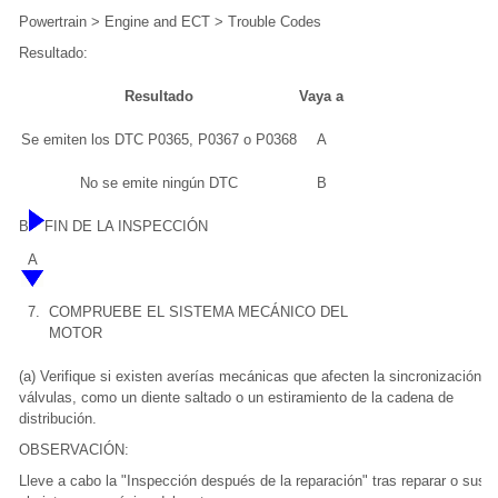
Powertrain > Engine and ECT > Trouble Codes
Resultado:
Resultado
Vaya a
Se emiten los DTC P0365, P0367 o P0368
A
No se emite ningún DTC
B
B
FIN DE LA INSPECCIÓN
A
7.
COMPRUEBE EL SISTEMA MECÁNICO DEL
MOTOR
(a) Verifique si existen averías mecánicas que afecten la sincronización d
válvulas, como un diente saltado o un estiramiento de la cadena de
distribución.
OBSERVACIÓN:
Lleve a cabo la "Inspección después de la reparación" tras reparar o sustit