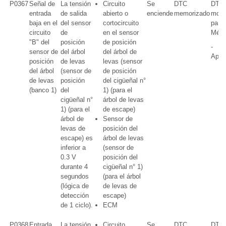
P0367
Señal de
La tensión
Circuito
Se
DTC
DTC 
entrada
de salida
abierto o
enciende
memorizado
mode
baja en el
del sensor
cortocircuito
para
circuito
de
en el sensor
Méxi
"B" del
posición
de posición
-
sensor de
del árbol
del árbol de
Aplic
posición
de levas
levas (sensor
del árbol
(sensor de
de posición
de levas
posición
del cigüeñal n°
(banco 1)
del
1) (para el
cigüeñal n°
árbol de levas
1) (para el
de escape)
árbol de
Sensor de
levas de
posición del
escape) es
árbol de levas
inferior a
(sensor de
0.3 V
posición del
durante 4
cigüeñal n° 1)
segundos
(para el árbol
(lógica de
de levas de
detección
escape)
de 1 ciclo).
ECM
P0368
Entrada
La tensión
Circuito
Se
DTC
DTC 