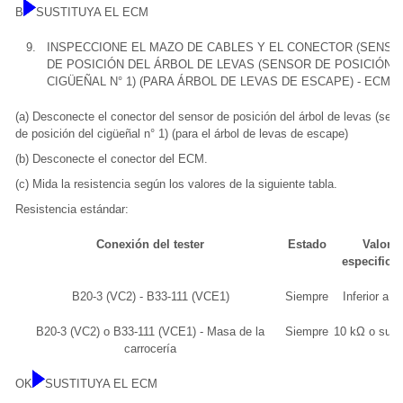
B
SUSTITUYA EL ECM
9.
INSPECCIONE EL MAZO DE CABLES Y EL CONECTOR (SENSO
DE POSICIÓN DEL ÁRBOL DE LEVAS (SENSOR DE POSICIÓN 
CIGÜEÑAL N° 1) (PARA ÁRBOL DE LEVAS DE ESCAPE) - ECM)
(a) Desconecte el conector del sensor de posición del árbol de levas (sen
de posición del cigüeñal n° 1) (para el árbol de levas de escape)
(b) Desconecte el conector del ECM.
(c) Mida la resistencia según los valores de la siguiente tabla.
Resistencia estándar:
Conexión del tester
Estado
Valor
especifica
B20-3 (VC2) - B33-111 (VCE1)
Siempre
Inferior a 1
B20-3 (VC2) o B33-111 (VCE1) - Masa de la
Siempre
10 kΩ o supe
carrocería
OK
SUSTITUYA EL ECM