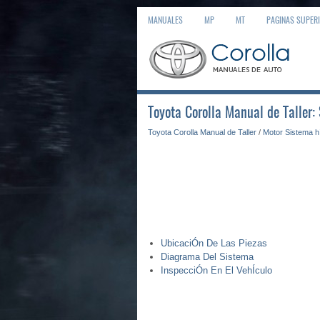
MANUALES
MP
MT
PAGINAS SUPER
Toyota Corolla Manual de Taller:
Toyota Corolla Manual de Taller
/
Motor Sistema h
UbicaciÓn De Las Piezas
Diagrama Del Sistema
InspecciÓn En El VehÍculo