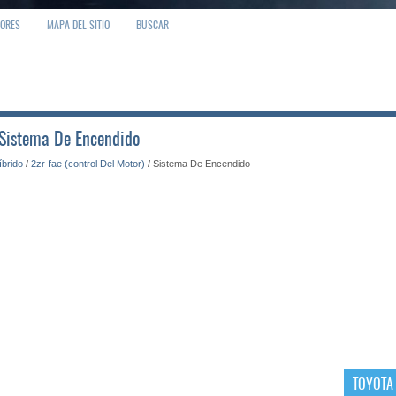
IORES
MAPA DEL SITIO
BUSCAR
 Sistema De Encendido
íbrido
/
2zr-fae (control Del Motor)
/ Sistema De Encendido
TOYOTA