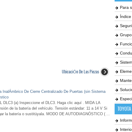
Para s
Índic
Seguri
Grupo
Funci
Condu
Siste
UbicaciÓn De Las Piezas
Elemen
Mante
Soluc
a InalÁmbrico De Cierre Centralizado De Puertas (sin Sistema
stico
Especi
3 (a) Inspeccione el DLC3. Haga clic aquí . MIDA LA
TOYOTA
ón de la batería del vehículo. Tensión estándar: 11 a 14 V Si
cargar la batería o sustitúyala. MODO DE AUTODIAGNÓSTICO ( ...
Inform
Interi