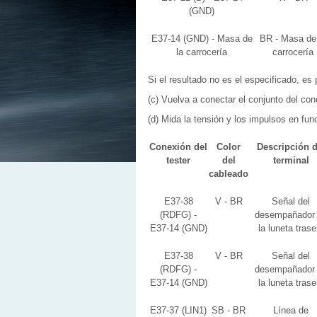
(GND)
E37-14 (GND) - Masa de
BR - Masa de 
la carrocería
carrocería
Si el resultado no es el especificado, e
(c) Vuelva a conectar el conjunto del con
(d) Mida la tensión y los impulsos en func
Conexión del
Color
Descripción d
tester
del
terminal
cableado
E37-38
V - BR
Señal del
(RDFG) -
desempañador
E37-14 (GND)
la luneta trase
E37-38
V - BR
Señal del
(RDFG) -
desempañador
E37-14 (GND)
la luneta trase
E37-37 (LIN1)
SB - BR
Línea de