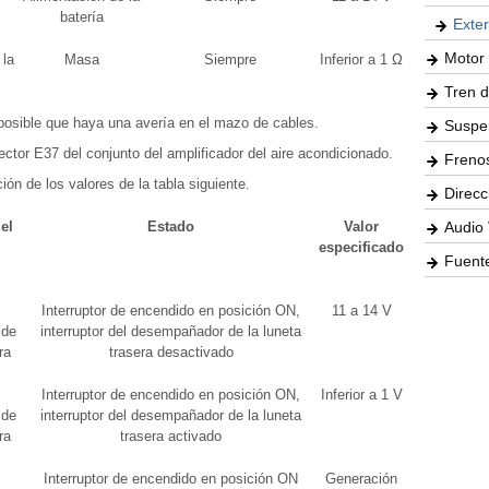
batería
Exter
Motor 
la
Masa
Siempre
Inferior a 1 Ω
Tren d
s posible que haya una avería en el mazo de cables.
Suspe
ector E37 del conjunto del amplificador del aire acondicionado.
Freno
ión de los valores de la tabla siguiente.
Direcc
el
Estado
Valor
Audio 
especificado
Fuente
Interruptor de encendido en posición ON,
11 a 14 V
 de
interruptor del desempañador de la luneta
ra
trasera desactivado
Interruptor de encendido en posición ON,
Inferior a 1 V
 de
interruptor del desempañador de la luneta
ra
trasera activado
Interruptor de encendido en posición ON
Generación