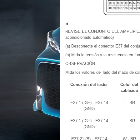
REVISE EL CONJUNTO DEL AMPLIFICAD
acondicionado automático)
(a) Desconecte el conector E37 del conjun
(b) Mida la tensión y la resistencia en fun
OBSERVACIÓN:
Mida los valores del lado del mazo de c
Conexión del tester
Color del
cableado
E37-1 (IG+) - E37-14
L - BR
(GND)
E37-1 (IG+) - E37-14
L - BR
(GND)
E37-21 (B) - E37-14
W - BR