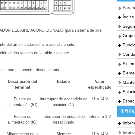
Para s
Índic
Seguri
OR DEL AIRE ACONDICIONADO (para sistema de aire
Grupo
to del amplificador del aire acondicionado.
Funci
ción de los valores de la tabla siguiente.
Condu
Siste
ables con el conector desconectado.
Elemen
Descripción del
Estado
Valor
Mante
terminal
especificado
Soluc
Fuente de
Interruptor de encendido en
11 a 14 V
Especi
alimentación (IG)
posición ON
TOYOTA
Fuente de
Interruptor de encendido
Inferior a 1 V
alimentación (IG)
desactivado
Inform
Interi
Alimentación de la
Siempre
11 a 14 V