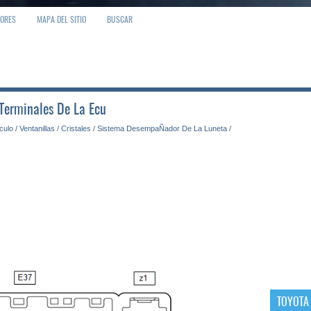
IORES
MAPA DEL SITIO
BUSCAR
 Terminales De La Ecu
ículo
/
Ventanillas / Cristales
/
Sistema DesempaÑador De La Luneta
/
TOYOTA