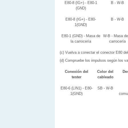
E80-8 (IG+) - E80-1
B - W-B
(GND)
E80-8 (IG+) - E80-
B - W-B
1(GND)
E80-1 (GND) - Masa de
W-B - Masa de
la carrocería
carrocería
(c) Vuelva a conectar el conector E80 del
(d) Compruebe los impulsos según los val
Conexión del
Color del
Des
tester
cableado
E80-6 (LIN1) - E80-
SB - W-B
1(GND)
comu