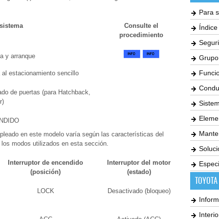
Para s
sistema
Consulte el
Índic
procedimiento
Seguri
a y arranque
Grupo
Funci
 al estacionamiento sencillo
Condu
zado de puertas (para Hatchback,
r)
Siste
Elemen
NDIDO
Mante
mpleado en este modelo varía según las características del
n los modos utilizados en esta sección.
Soluc
Interruptor de encendido
Interruptor del motor
Especi
(posición)
(estado)
TOYOTA
LOCK
Desactivado (bloqueo)
Inform
Interi