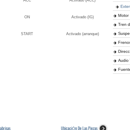
ACC
Activado (ACC)
Exter
Motor 
ON
Activado (IG)
Tren d
Suspe
START
Activado (arranque)
Freno
Direcc
Audio 
Fuente
rabrisas
UbicaciÓn De Las Piezas