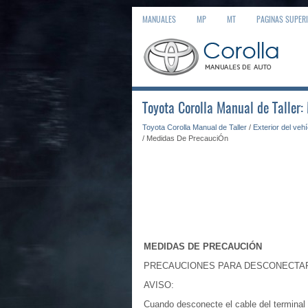
MANUALES
MP
MT
PAGINAS SUPER
Toyota Corolla Manual de Taller
Toyota Corolla Manual de Taller
/
Exterior del veh
/ Medidas De PrecauciÓn
MEDIDAS DE PRECAUCIÓN
PRECAUCIONES PARA DESCONECTAR 
AVISO:
Cuando desconecte el cable del terminal ne