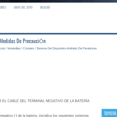
IORES
MAPA DEL SITIO
BUSCAR
: Medidas De PrecauciÓn
ículo
/
Ventanillas / Cristales
/
Sistema Del Dispositivo Antihielo Del Parabrisas
EL CABLE DEL TERMINAL NEGATIVO DE LA BATERÍA
TOYOTA
gativo (-) de la batería, inicialice los siguientes sistemas