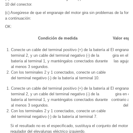
10 del conector.
(c) Asegúrese de que el engranaje del motor gira sin problemas de la form
a continuación:
OK:
Condición de medida
Valor espe
Conecte un cable del terminal positivo (+) de la batería al
El engranaje
terminal 2, y un cable del terminal negativo (-) de la
gira en el s
batería al terminal 1, y manténgalos conectados durante
las agujas d
al menos 3 segundos.
Con los terminales 2 y 1 conectados, conecte un cable
del terminal negativo (-) de la batería al terminal 10.
Conecte un cable del terminal positivo (+) de la batería al
El engranaje
terminal 2, y un cable del terminal negativo (-) de la
gira en el 
batería al terminal 1, y manténgalos conectados durante
contrario a 
al menos 3 segundos.
del re
Con los terminales 2 y 1 conectados, conecte un cable
del terminal negativo (-) de la batería al terminal 7.
Si el resultado no es el especificado, sustituya el conjunto del motor de
regulador del elevalunas eléctrico izquierdo.