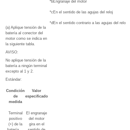
*b
Engranaje del motor
*c
En el sentido de las agujas del reloj
*d
En el sentido contrario a las agujas del reloj
(a) Aplique tensión de la
batería al conector del
motor como se indica en
la siguiente tabla.
AVISO:
No aplique tensión de la
batería a ningún terminal
excepto al 1 y 2.
Estándar:
Condición
Valor
de
especificado
medida
Terminal
El engranaje
positivo
del motor
(+) de la
gira en el
batería →
sentido de