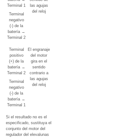
Terminal 1
las agujas
del reloj
Terminal
negativo
(-) de la
batería →
Terminal 2
Terminal
El engranaje
positivo
del motor
(+) de la
gira en el
batería →
sentido
Terminal 2
contrario a
las agujas
Terminal
del reloj
negativo
(-) de la
batería →
Terminal 1
Si el resultado no es el
especificado, sustituya el
conjunto del motor del
regulador del elevalunas