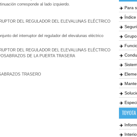
tinuación corresponde al lado izquierdo.
Para s
Índic
ERRUPTOR DEL REGULADOR DEL ELEVALUNAS ELÉCTRICO
Seguri
junto del interruptor del regulador del elevalunas eléctrico
Grupo
Funci
ERRUPTOR DEL REGULADOR DEL ELEVALUNAS ELÉCTRICO
Condu
POSABRAZOS DE LA PUERTA TRASERA
Siste
Elemen
OSABRAZOS TRASERO
Mante
Soluc
Especi
TOYOTA
Inform
Interi