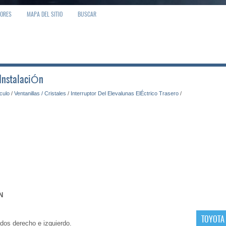
IORES
MAPA DEL SITIO
BUSCAR
 InstalaciÓn
ículo
/
Ventanillas / Cristales
/
Interruptor Del Elevalunas ElÉctrico Trasero
/
N
TOYOTA
dos derecho e izquierdo.