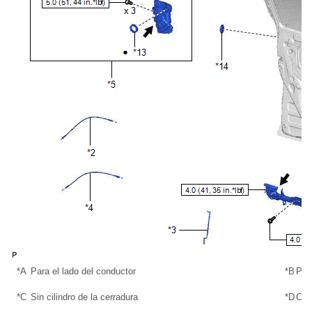
*A
Para el lado del conductor
*B
Para
*C
Sin cilindro de la cerradura
*D
Con 