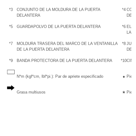
*3
CONJUNTO DE LA MOLDURA DE LA PUERTA
*4
CON
DELANTERA
DEL
*5
GUARDAPOLVO DE LA PUERTA DELANTERA
*6
ELE
LA 
*7
MOLDURA TRASERA DEL MARCO DE LA VENTANILLA
*8
JUNT
DE LA PUERTA DELANTERA
DEL
*9
BANDA PROTECTORA DE LA PUERTA DELANTERA
*10
CINT
N*m (kgf*cm, lbf*pi.): Par de apriete especificado
●
Pieza
Grasa multiusos
★
Pieza