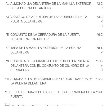
*1
ALMOHADILLA DELANTERA DE LA MANILLA EXTERIOR
*2
CO
DE LA PUERTA DELANTERA
IN
*3
VÁSTAGO DE APERTURA DE LA CERRADURA DE LA
*4
CO
PUERTA DELANTERA
RE
DE
*5
CONJUNTO DE LA CERRADURA DE LA PUERTA
*6
CO
DELANTERA CON MOTOR
LA
*7
TAPA DE LA MANILLA EXTERIOR DE LA PUERTA
*8
TAP
DELANTERA
PU
*9
CUBIERTA DE LA MANILLA EXTERIOR DE LA PUERTA
*10
SU
DELANTERA CON EL CONJUNTO DE CILINDRO DE LA
MAN
CERRADURA
DE
*11
ALMOHADILLA DE LA MANILLA EXTERIOR TRASERA DE
*12
CO
LA PUERTA DELANTERA
*13
SELLO DEL MAZO DE CABLES DE LA CERRADURA DE LA
*14
TAP
PUERTA