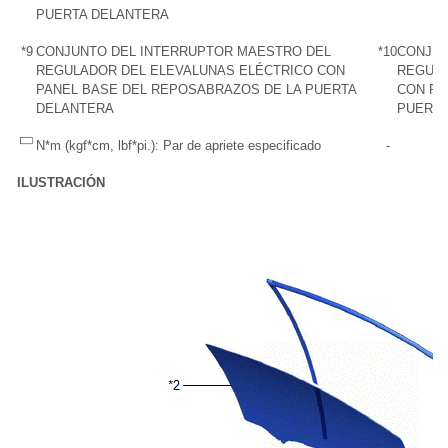
PUERTA DELANTERA
*9
CONJUNTO DEL INTERRUPTOR MAESTRO DEL
*10
CONJUN
REGULADOR DEL ELEVALUNAS ELÉCTRICO CON
REGULA
PANEL BASE DEL REPOSABRAZOS DE LA PUERTA
CON PA
DELANTERA
PUERTA
N*m (kgf*cm, lbf*pi.): Par de apriete especificado
-
ILUSTRACIÓN