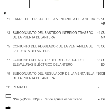
*1
CARRIL DEL CRISTAL DE LA VENTANILLA DELANTERA
*2
SUBC
VENT
*3
SUBCONJUNTO DEL BASTIDOR INFERIOR TRASERO
*4
CUBI
DE LA PUERTA DELANTERA
MANT
*5
CONJUNTO DEL REGULADOR DE LA VENTANILLA DE
*6
CONJ
LA PUERTA DELANTERA
*7
CONJUNTO DEL MOTOR DEL REGULADOR DEL
*8
CONJ
ELEVALUNAS ELÉCTRICO DELANTERO
EXT
*9
SUBCONJUNTO DEL REGULADOR DE LA VENTANILLA
*10
CINT
DE LA PUERTA DELANTERA
*11
REMACHE
-
N*m (kgf*cm, lbf*pi.): Par de apriete especificado
●
Pieza