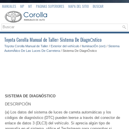
MANUALES
MP
MT
PAGINAS SUPERIORES
MAPA DEL SITIO
BUSCAR
Toyota Corolla Manual de Taller: Sistema De DiagnÓstico
Toyota Corolla Manual de Taller
/
Exterior del vehículo
/
IluminaciÓn (ext)
/
Sistema
AutomÁtico De Las Luces De Carretera
/ Sistema De DiagnÓstico
SISTEMA DE DIAGNÓSTICO
DESCRIPCIÓN
(a) Los datos del sistema de luces de carreta automáticas y los
códigos de diagnóstico (DTC) pueden leerse a través del conector de
enlace de datos 3 (DLC3) del vehículo. Si aprecia algún tipo de
anomalía en el sistema, utilice el Techstream para comprobar si