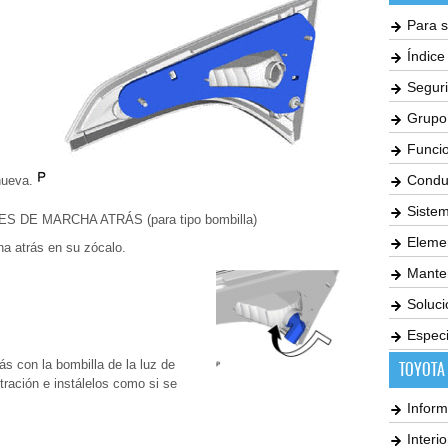
Para s
Índic
Seguri
Grupo
Funci
Condu
nueva.
Siste
S DE MARCHA ATRÁS (para tipo bombilla)
Elemen
ha atrás en su zócalo.
Mante
Soluc
Especi
rás con la bombilla de la luz de
TOYOTA
ración e instálelos como si se
Inform
Interi