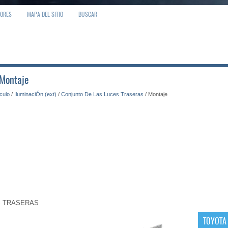
IORES
MAPA DEL SITIO
BUSCAR
 Montaje
ículo
/
IluminaciÓn (ext)
/
Conjunto De Las Luces Traseras
/ Montaje
S TRASERAS
TOYOTA