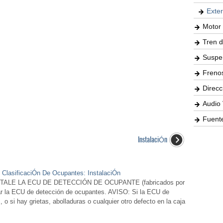
Exter
Motor 
Tren d
Suspe
Freno
Direcc
Audio 
Fuente
InstalaciÓn
e ClasificaciÓn De Ocupantes: InstalaciÓn
ALE LA ECU DE DETECCIÓN DE OCUPANTE (fabricados por
ar la ECU de detección de ocupantes. AVISO: Si la ECU de
o si hay grietas, abolladuras o cualquier otro defecto en la caja