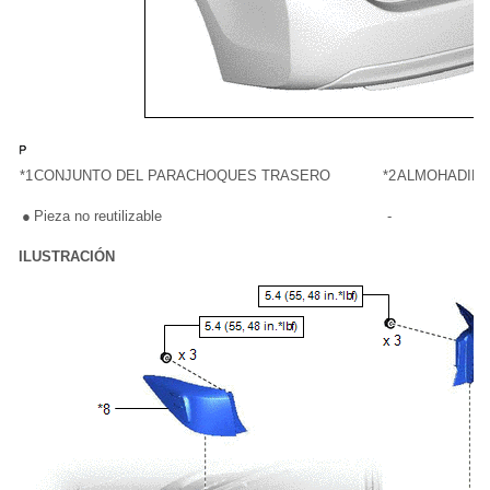
*1
CONJUNTO DEL PARACHOQUES TRASERO
*2
ALMOHADILL
●
Pieza no reutilizable
-
ILUSTRACIÓN