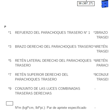
*1
REFUERZO DEL PARACHOQUES TRASERO N° 1
*2
BRAZO I
TRASER
*3
BRAZO DERECHO DEL PARACHOQUES TRASERO
*4
RETÉN L
TRASER
*5
RETÉN LATERAL DERECHO DEL PARACHOQUES
*6
RETÉN S
TRASERO
PARACHO
*7
RETÉN SUPERIOR DERECHO DEL
*8
CONJUNT
PARACHOQUES TRASERO
TRASERA
*9
CONJUNTO DE LAS LUCES COMBINADAS
-
TRASERAS DERECHAS
N*m (kgf*cm, lbf*pi.): Par de apriete especificado
-