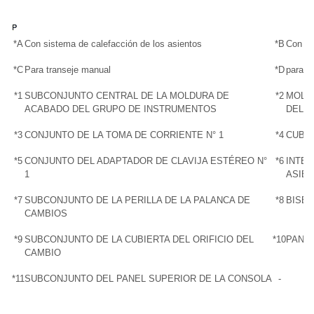
*A
Con sistema de calefacción de los asientos
*B
Con re
*C
Para transeje manual
*D
para 
*1
SUBCONJUNTO CENTRAL DE LA MOLDURA DE
*2
MOLD
ACABADO DEL GRUPO DE INSTRUMENTOS
DEL 
*3
CONJUNTO DE LA TOMA DE CORRIENTE N° 1
*4
CUBIE
*5
CONJUNTO DEL ADAPTADOR DE CLAVIJA ESTÉREO N°
*6
INTER
1
ASIE
*7
SUBCONJUNTO DE LA PERILLA DE LA PALANCA DE
*8
BISEL
CAMBIOS
*9
SUBCONJUNTO DE LA CUBIERTA DEL ORIFICIO DEL
*10
PANEL
CAMBIO
*11
SUBCONJUNTO DEL PANEL SUPERIOR DE LA CONSOLA
-