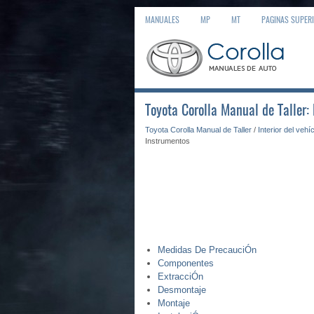
MANUALES
MP
MT
PAGINAS SUPER
Toyota Corolla Manual de Taller:
Toyota Corolla Manual de Taller
/
Interior del vehí
Instrumentos
Medidas De PrecauciÓn
Componentes
ExtracciÓn
Desmontaje
Montaje