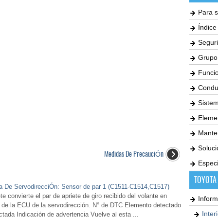
Para s
Índic
Seguri
Grupo
Funci
Condu
Siste
Elemen
Mante
Soluc
Medidas De PrecauciÓn
Especi
TOYOTA
ma De ServodirecciÓn: Sensor de par 1 (C1511-C1514,C1517)
convierte el par de apriete de giro recibido del volante en
Inform
to de la ECU de la servodirección. N° de DTC Elemento detectado
Inter
tada Indicación de advertencia Vuelve al esta ...