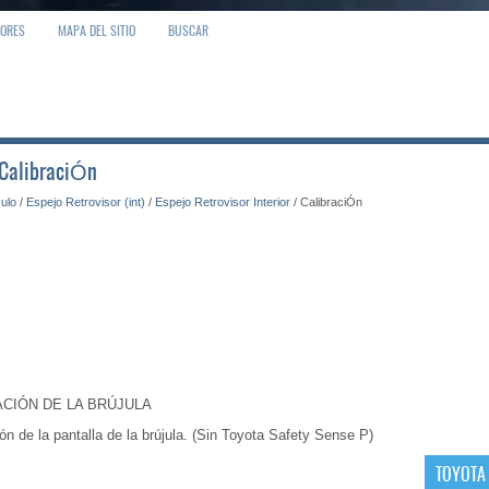
IORES
MAPA DEL SITIO
BUSCAR
 CalibraciÓn
culo
/
Espejo Retrovisor (int)
/
Espejo Retrovisor Interior
/ CalibraciÓn
ACIÓN DE LA BRÚJULA
ión de la pantalla de la brújula. (Sin Toyota Safety Sense P)
TOYOTA