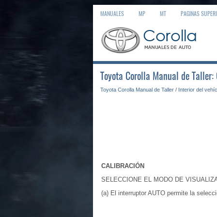
MANUALES
MP
MT
PAGINAS SUPER
Toyota Corolla Manual de Taller:
Toyota Corolla Manual de Taller
/
Interior del vehí
CALIBRACIÓN
SELECCIONE EL MODO DE VISUALIZ
(a) El interruptor AUTO permite la selecc