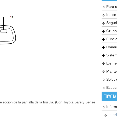
Para s
Índic
Seguri
Grupo
Funci
Condu
Siste
Elemen
Mante
Soluc
Especi
TOYOTA
a selección de la pantalla de la brújula. (Con Toyota Safety Sense
Inform
Inter