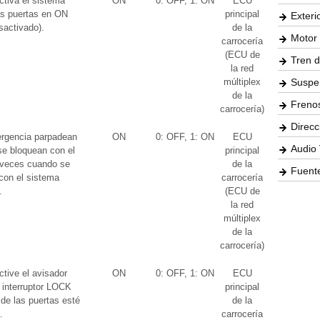
ctiva el sistema
ON
0: OFF, 1: ON
ECU
las puertas en ON
principal
Exteri
sactivado).
de la
Motor 
carrocería
(ECU de
Tren d
la red
múltiplex
Suspe
de la
Freno
carrocería)
Direcc
ergencia parpadean
ON
0: OFF, 1: ON
ECU
Audio 
se bloquean con el
principal
 veces cuando se
de la
Fuente
con el sistema
carrocería
.
(ECU de
la red
múltiplex
de la
carrocería)
tive el avisador
ON
0: OFF, 1: ON
ECU
 interruptor LOCK
principal
de las puertas esté
de la
.
carrocería