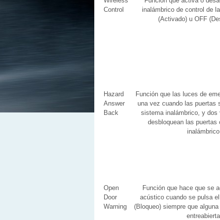
Wireless
Función que activa o desa
Control
inalámbrico de control de 
(Activado) u OFF (De
Hazard
Función que las luces de em
Answer
una vez cuando las puertas 
Back
sistema inalámbrico, y dos
desbloquean las puertas 
inalámbrico
Open
Función que hace que se ac
Door
acústico cuando se pulsa el
Warning
(Bloqueo) siempre que alguna 
entreabierta