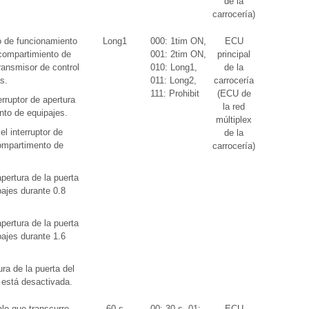
de la
carrocería)
 de funcionamiento
Long1
000: 1tim ON,
ECU
 compartimiento de
001: 2tim ON,
principal
ransmisor de control
010: Long1,
de la
s.
011: Long2,
carrocería
111: Prohibit
(ECU de
rruptor de apertura
la red
nto de equipajes.
múltiplex
l interruptor de
de la
compartimento de
carrocería)
apertura de la puerta
ajes durante 0.8
apertura de la puerta
ajes durante 1.6
ura de la puerta del
 está desactivada.
alo que transcurre
60 s
00: 30 s, 01:
ECU