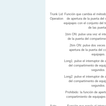
Trunk Lid
Función que cambia el método
Operation
de apertura de la puerta del
equipajes con el conjunto del t
de las puerta
1tim ON: pulse una vez el inte
de la puerta del compartime
2tim ON: pulse dos veces e
apertura de la puerta del 
equipajes.
Long1: pulse el interruptor de 
del compartimento de equip
segundos.
Long2: pulse el interruptor de 
del compartimento de equip
segundos.
Prohibido: la función de apert
compartimiento de equipajes
Auto
Función que regula el interv