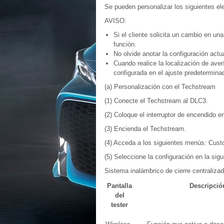
Se pueden personalizar los siguientes e
AVISO:
Si el cliente solicita un cambio en un
función.
No olvide anotar la configuración actua
Cuando realice la localización de ave
configurada en el ajuste predetermina
(a) Personalización con el Techstream
(1) Conecte el Techstream al DLC3.
(2) Coloque el interruptor de encendido e
(3) Encienda el Techstream.
(4) Acceda a los siguientes menús: Cust
(5) Seleccione la configuración en la sigu
Sistema inalámbrico de cierre centraliza
Pantalla
Descripció
del
tester