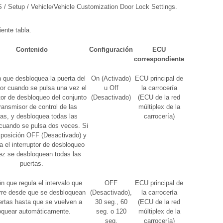
 / Setup / Vehicle/Vehicle Customization Door Lock Settings.
iente tabla.
Contenido
Configuración
ECU
correspondiente
 que desbloquea la puerta del
On (Activado)
ECU principal de
or cuando se pulsa una vez el
u Off
la carrocería
tor de desbloqueo del conjunto
(Desactivado)
(ECU de la red
transmisor de control de las
múltiplex de la
tas, y desbloquea todas las
carrocería)
cuando se pulsa dos veces. Si
 posición OFF (Desactivado) y
a el interruptor de desbloqueo
ez se desbloquean todas las
puertas.
n que regula el intervalo que
OFF
ECU principal de
rre desde que se desbloquean
(Desactivado),
la carrocería
ertas hasta que se vuelven a
30 seg., 60
(ECU de la red
oquear automáticamente.
seg. o 120
múltiplex de la
seg.
carrocería)