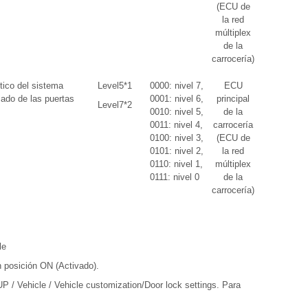
(ECU de
la red
múltiplex
de la
carrocería)
tico del sistema
Level5*1
0000: nivel 7,
ECU
zado de las puertas
0001: nivel 6,
principal
Level7*2
0010: nivel 5,
de la
0011: nivel 4,
carrocería
0100: nivel 3,
(ECU de
0101: nivel 2,
la red
0110: nivel 1,
múltiplex
0111: nivel 0
de la
carrocería)
le
n posición ON (Activado).
 / Vehicle / Vehicle customization/Door lock settings. Para