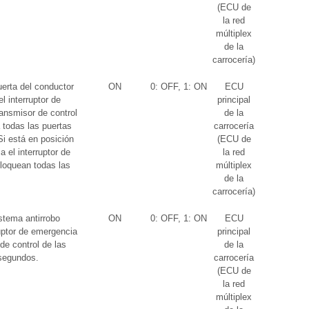
(ECU de
la red
múltiplex
de la
carrocería)
erta del conductor
ON
0: OFF, 1: ON
ECU
l interruptor de
principal
ransmisor de control
de la
 todas las puertas
carrocería
i está en posición
(ECU de
 el interruptor de
la red
loquean todas las
múltiplex
de la
carrocería)
stema antirrobo
ON
0: OFF, 1: ON
ECU
uptor de emergencia
principal
de control de las
de la
 segundos.
carrocería
(ECU de
la red
múltiplex