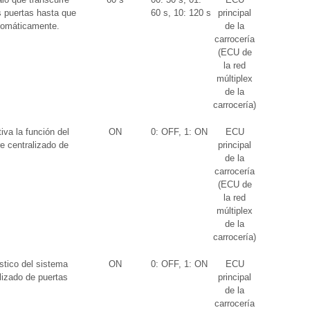
 puertas hasta que
60 s, 10: 120 s
principal
tomáticamente.
de la
carrocería
(ECU de
la red
múltiplex
de la
carrocería)
iva la función del
ON
0: OFF, 1: ON
ECU
re centralizado de
principal
de la
carrocería
(ECU de
la red
múltiplex
de la
carrocería)
stico del sistema
ON
0: OFF, 1: ON
ECU
lizado de puertas
principal
de la
carrocería