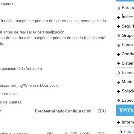
lementos.
Para s
Índic
a función, asegúrese primero de que es posible personalizar la
Seguri
l antes de realizar la personalización.
Grupo
rías de una función, asegúrese primero de que la función está
do.
Funci
Condu
Siste
n posición ON (Activado).
Elemen
Mante
omize Setting/Wireless Door Lock.
Soluc
iente tabla.
Especi
do de puertas
TOYOTA
n
Predeterminado
Configuración
ECU
Inform
Inter