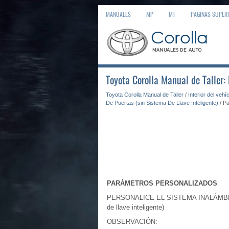
MANUALES
MP
MT
PAGINAS SUPER
Toyota Corolla Manual de Taller
Toyota Corolla Manual de Taller
/
Interior del vehí
De Puertas (sin Sistema De Llave Inteligente)
/ P
PARÁMETROS PERSONALIZADOS
PERSONALICE EL SISTEMA INALÁMBR
de llave inteligente)
OBSERVACIÓN: