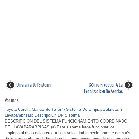
Diagrama Del Sistema
CÓmo Proceder A La
LocalizaciÓn De AverÍas
Ver más:
Toyota Corolla Manual de Taller > Sistema De Limpiaparabrisas Y
Lavaparabrisas: DescripciÓn Del Sistema
DESCRIPCIÓN DEL SISTEMA FUNCIONAMIENTO COORDINADO
DEL LAVAPARABRISAS (a) Este sistema hace funcionar los
limpiaparabrisas delanteros a baja velocidad inmediatamente después
de lanzar un chorro de líquido del lavaparabrisas cuando el interruptor