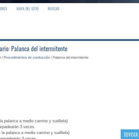
IORES
MAPA DEL SITIO
BUSCAR
ario: Palanca del intermitente
n
/
Procedimientos de conducción
/ Palanca del intermitente
la palanca a medio camino y suéltela)
arpadearán 3 veces.
a la palanca a medio camino y suéltela)
TOYOTA
 parpadearán 3 veces.