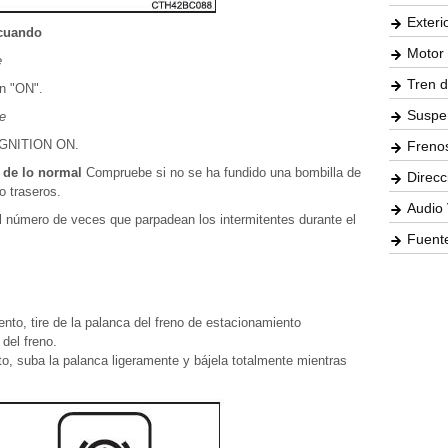
Exteri
 cuando
Motor 
e
Tren d
ón "ON".
Suspe
te
o IGNITION ON.
Freno
o de lo normal
Compruebe si no se ha fundido una bombilla de
Direcc
o traseros.
Audio 
l número de veces que parpadean los intermitentes durante el
Fuente
nto, tire de la palanca del freno de estacionamiento
del freno.
to, suba la palanca ligeramente y bájela totalmente mientras