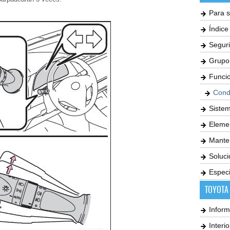
Para s
Índic
Seguri
Grupo
Funci
Cond
Siste
Elemen
Mante
Soluc
Especi
TOYOTA
Inform
Interi