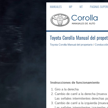
MANUALES
MP
MT
PAGINAS SUPER
Toyota Corolla Manual del propet
Toyota Corolla Manual del propetario
/
Conducció
Instrucciones de funcionamiento
Giro a la derecha
Cambio de carril a la derecha (mueva 
Las señales intermitentes derechas p
Cambio de carril a la izquierda (muev
Las señales intermitentes izquierdas