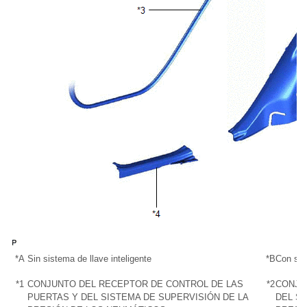
*A
Sin sistema de llave inteligente
*B
Con sis
*1
CONJUNTO DEL RECEPTOR DE CONTROL DE LAS
*2
CONJU
PUERTAS Y DEL SISTEMA DE SUPERVISIÓN DE LA
DEL SI