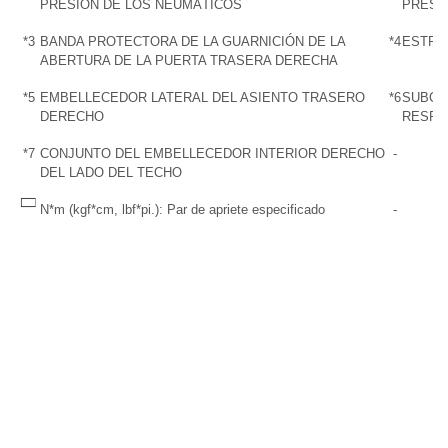
PRESIÓN DE LOS NEUMÁTICOS
PRESI
*3
BANDA PROTECTORA DE LA GUARNICIÓN DE LA
*4
ESTRI
ABERTURA DE LA PUERTA TRASERA DERECHA
*5
EMBELLECEDOR LATERAL DEL ASIENTO TRASERO
*6
SUBCO
DERECHO
RESPA
*7
CONJUNTO DEL EMBELLECEDOR INTERIOR DERECHO
-
DEL LADO DEL TECHO
N*m (kgf*cm, lbf*pi.): Par de apriete especificado
-