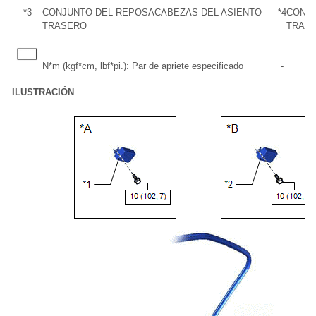
*3
CONJUNTO DEL REPOSACABEZAS DEL ASIENTO
*4
CONJU
TRASERO
TRAS
N*m (kgf*cm, lbf*pi.): Par de apriete especificado
-
ILUSTRACIÓN