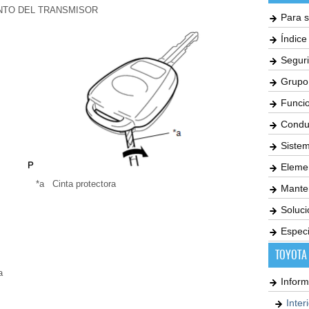
ENTO DEL TRANSMISOR
Para s
Índic
Seguri
Grupo
Funci
Condu
Siste
Elemen
*a
Cinta protectora
Mante
Soluc
Especi
TOYOTA
a
Inform
Inter