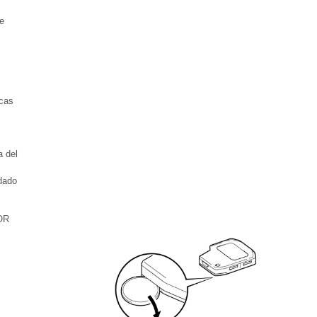
de
icas
a del
dado
OR