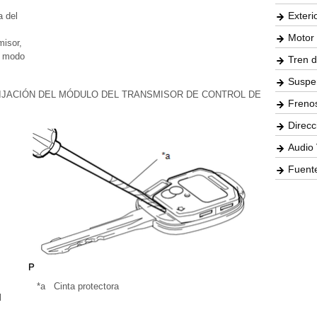
Exteri
a del
Motor 
misor,
e modo
Tren d
Suspe
FIJACIÓN DEL MÓDULO DEL TRANSMISOR DE CONTROL DE
Freno
Direcc
Audio 
Fuente
*a
Cinta protectora
l