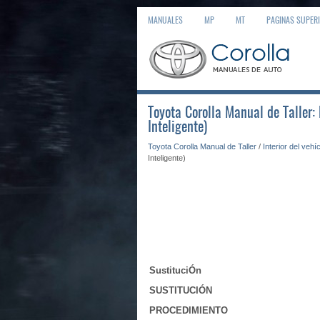
MANUALES
MP
MT
PAGINAS SUPER
Toyota Corolla Manual de Taller:
Inteligente)
Toyota Corolla Manual de Taller
/
Interior del vehí
Inteligente)
SustituciÓn
SUSTITUCIÓN
PROCEDIMIENTO