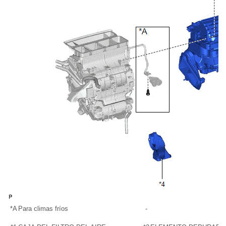
*A
Para climas fríos
-