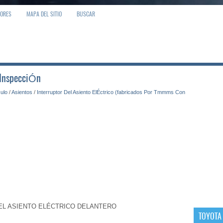
IORES
MAPA DEL SITIO
BUSCAR
 InspecciÓn
culo
/
Asientos
/
Interruptor Del Asiento ElÉctrico (fabricados Por Tmmms Con
DEL ASIENTO ELÉCTRICO DELANTERO
TOYOTA