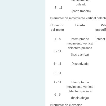
pulsado
5 - 11
(parte trasera)
Interruptor de movimiento vertical delant
Conexión
Estado
Val
del tester
especi
1 - 8
Interruptor de
Inferior
movimiento vertical
delantero pulsado
6 - 11
(hacia arriba)
1 - 11
Desactivado
6 - 11
1 - 11
Interruptor de
movimiento vertical
delantero pulsado
6 - 8
(hacia abajo)
Interruptor de elevación