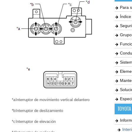
Para s
Índic
Seguri
Grupo
Funci
Condu
Siste
Elemen
Mante
Soluc
Especi
*a
Interruptor de movimiento vertical delantero
TOYOTA
*b
Interruptor de deslizamiento
Inform
*c
Interruptor de elevación
Inter