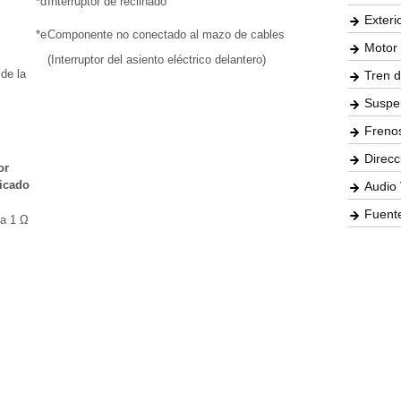
*d
Interruptor de reclinado
Exteri
*e
Componente no conectado al mazo de cables
Motor 
(Interruptor del asiento eléctrico delantero)
 de la
Tren d
Suspe
Freno
Direcc
or
ficado
Audio 
Fuente
 a 1 Ω