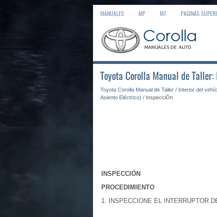
MANUALES
MP
MT
PAGINAS SUPER
Toyota Corolla Manual de Taller:
Toyota Corolla Manual de Taller
/
Interior del vehí
Asiento Eléctrico)
/ InspecciÓn
INSPECCIÓN
PROCEDIMIENTO
1. INSPECCIONE EL INTERRUPTOR 