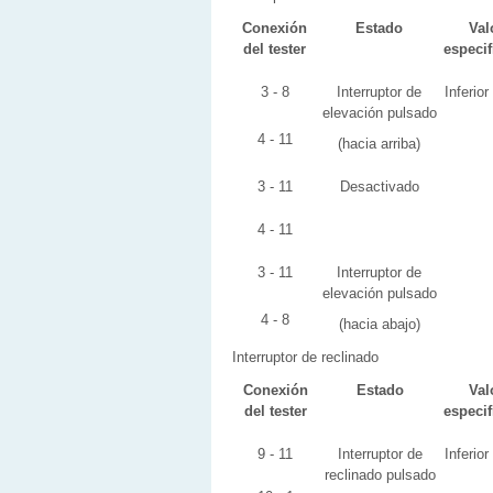
Conexión
Estado
Val
del tester
especi
3 - 8
Interruptor de
Inferior
elevación pulsado
4 - 11
(hacia arriba)
3 - 11
Desactivado
4 - 11
3 - 11
Interruptor de
elevación pulsado
4 - 8
(hacia abajo)
Interruptor de reclinado
Conexión
Estado
Val
del tester
especi
9 - 11
Interruptor de
Inferior
reclinado pulsado